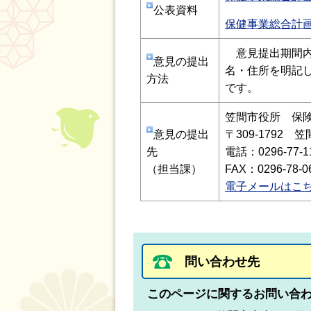
公表資料
保健事業総合計画
意見提出期間内
意見の提出
名・住所を明記
方法
です。
笠間市役所 保
意見の提出
〒309-1792
先
電話：0296-77-1
（担当課）
FAX：0296-78-0
電子メールはこ
問い合わせ先
このページに関するお問い合