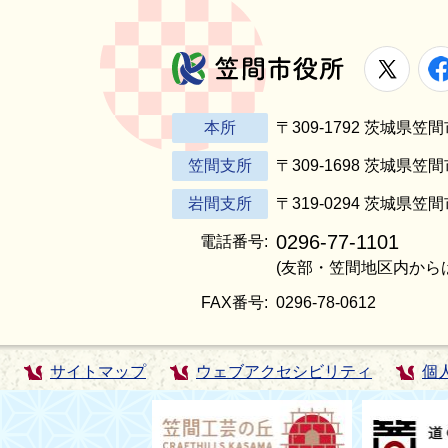
X
笠間市役所
本所
〒309-1792 茨城県
笠間支所
〒309-1698 茨城県笠
岩間支所
〒319-0294 茨城県笠
0296-77-1101
電話番号:
(友部・笠間地区内から
FAX番号:
0296-78-0612
サイトマップ
ウェブアクセシビリティ
個