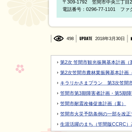
〒309-1792 笠間市中央三丁目
電話番号：0296-77-1101 ファク
498
2018年3月30日
第2次 笠間市観光振興基本計画（
第2次笠間市農林業振興基本計画
キラリかさまプラン 第3次笠間
笠間市第3期障害者計画・第5期
笠間市耐震改修促進計画（案）
笠間市火災予防条例の一部を改正
生涯活躍のまち（笠間版CCRC