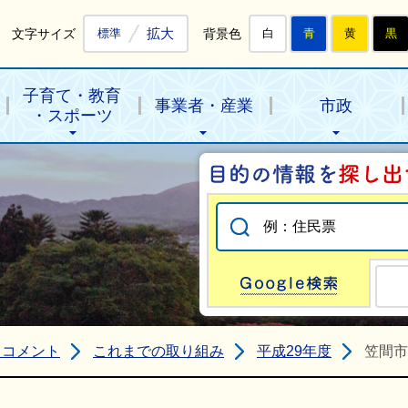
拡大
文字サイズ
背景色
標準
白
青
黄
黒
子育て・教育
事業者・産業
市政
・スポーツ
Go
クコメント
これまでの取り組み
平成29年度
笠間市