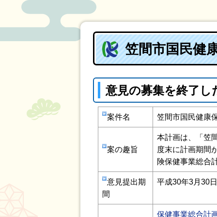
笠間市国民健
意見の募集を終了し
案件名
笠間市国民健康
本計画は、「笠
案の趣旨
度末に計画期間
険保健事業総合
意見提出期
平成30年3月30
日
間
保健事業総合計