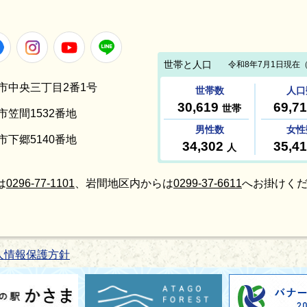
Facebook
Instagram
Youtube
LINE
笠間市中央三丁目2番1号
間市笠間1532番地
間市下郷5140番地
は
0296-77-1101
、岩間地区内からは
0299-37-6611
へお掛けくだ
人情報保護方針