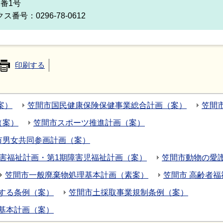
2番1号
ス番号：0296-78-0612
印刷する
案）
笠間市国民健康保険保健事業総合計画（案）
笠間
（案）
笠間市スポーツ推進計画（案）
市男女共同参画計画（案）
障害福祉計画・第1期障害児福祉計画（案）
笠間市動物の愛
笠間市一般廃棄物処理基本計画（素案）
笠間市 高齢者福
する条例（案）
笠間市土採取事業規制条例（案）
）基本計画（案）