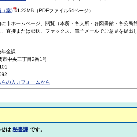
（案)
1.23MB（PDFファイル54ページ）
に市ホームページ、閲覧（本所・各支所・各図書館・各公民館
し、直接または郵送、ファックス、電子メールでご意見を提出
険年金課
 笠間市中央三丁目2番1号
101
692
ちらの入力フォームから
わせは
秘書課
です。