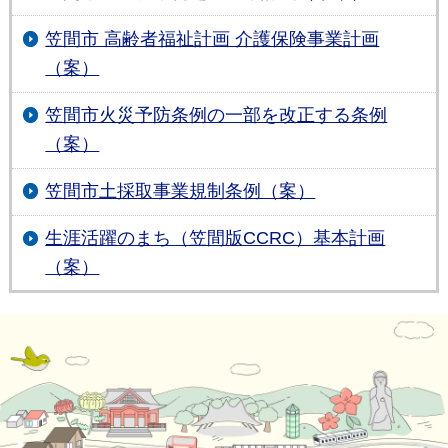
笠間市 高齢者福祉計画 介護保険事業計画
（案）
笠間市火災予防条例の一部を改正する条例
（案）
笠間市土採取事業規制条例（案）
生涯活躍のまち（笠間版CCRC）基本計画
（案）