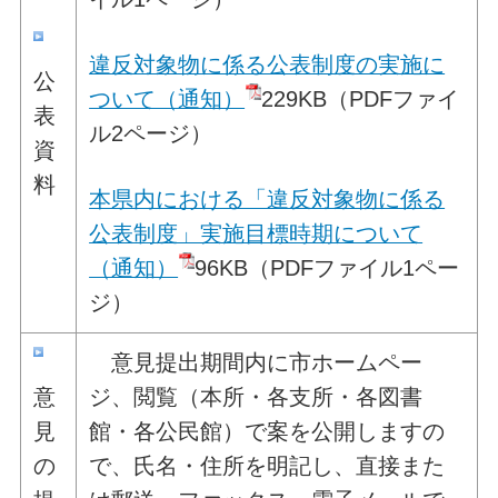
違反対象物に係る公表制度の実施に
公
ついて（通知）
229KB（PDFファイ
表
ル2ページ）
資
料
本県内における「違反対象物に係る
公表制度」実施目標時期について
（通知）
96KB（PDFファイル1ペー
ジ）
意見提出期間内に市ホームペー
意
ジ、閲覧（本所・各支所・各図書
見
館・各公民館）で案を公開しますの
の
で、氏名・住所を明記し、直接また