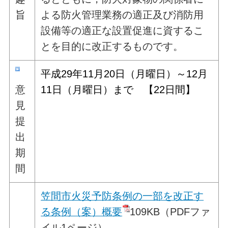
旨
よる防火管理業務の適正及び消防用
設備等の適正な設置促進に資するこ
とを目的に改正するものです。
平成29年11
月20日（月曜日）～12月
意
11日（月曜日）まで 【22日間】
見
提
出
期
間
笠間市火災予防条例の一部を改正す
る条例（案）概要
109KB（PDFファ
イル1ページ）