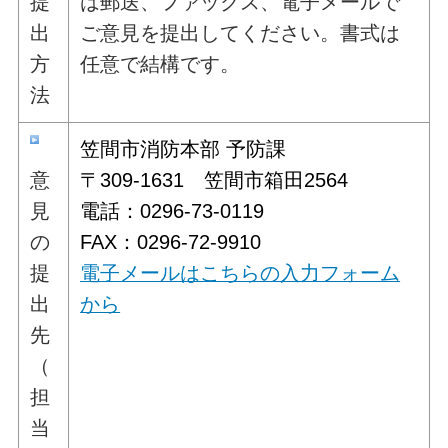
提
は郵送、ファックス、電子メールで
出
ご意見を提出してください。書式は
方
任意で結構です。
法
笠間市消防本部 予防課
意
〒309-1631 笠間市箱田2564
見
電話：0296-73-0119
の
FAX：0296-72-9910
提
電子メールはこちらの入力フォーム
出
から
先
（
担
当