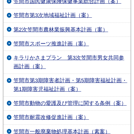
笠間市国民健康保険保健事業総合計画（案）
笠間市第3次地域福祉計画（案）
第2次笠間市農林業振興基本計画（案）
笠間市スポーツ推進計画（案）
キラリかさまプラン 第3次笠間市男女共同参
画計画（案）
笠間市第3期障害者計画・第5期障害福祉計画・
第1期障害児福祉計画（案）
笠間市動物の愛護及び管理に関する条例（案）
笠間市耐震改修促進計画（案）
笠間市一般廃棄物処理基本計画（素案）