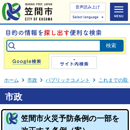
音声読み上げ
Select 
Google検索
サイト内検
ホーム
市政
パブリックコメント
これまでの取
市政
笠間市火災予防条例の一部を