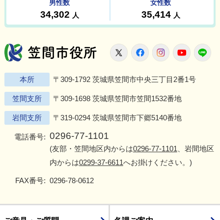
笠間市役所
X
Facebook
Instagram
Youtu
L
本所
〒309-1792 茨城県笠間市中央三丁目2番1号
笠間支所
〒309-1698 茨城県笠間市笠間1532番地
岩間支所
〒319-0294 茨城県笠間市下郷5140番地
0296-77-1101
電話番号:
(友部・笠間地区内からは
0296-77-1101
、岩間地区
内からは
0299-37-6611
へお掛けください。)
FAX番号:
0296-78-0612