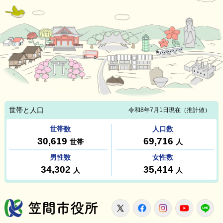
笠間市役所
X
Facebook
Instagram
Youtu
L