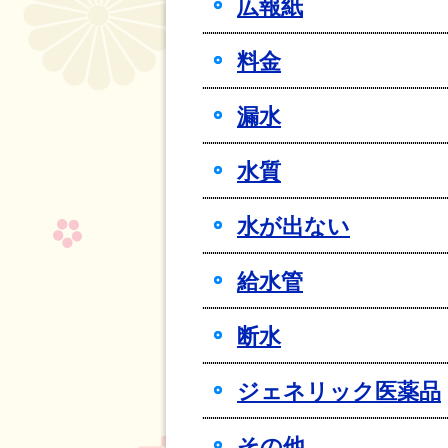
広報紙
料金
漏水
水質
水が出ない
給水管
断水
ジェネリック医薬品
その他