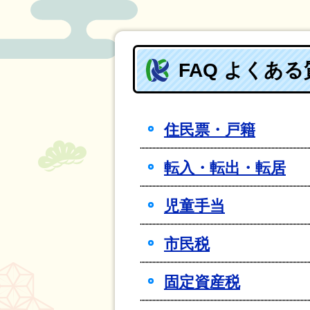
FAQ よくあ
住民票・戸籍
転入・転出・転居
児童手当
市民税
固定資産税