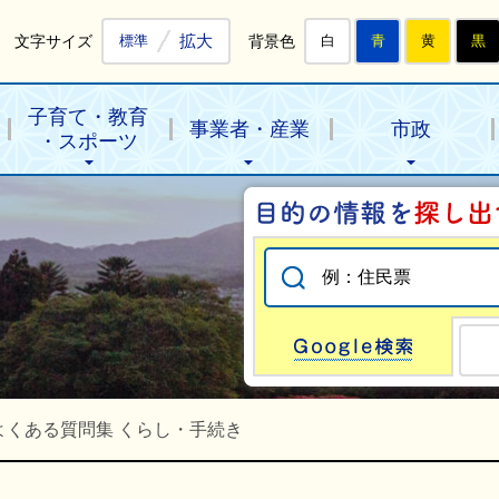
拡大
文字サイズ
背景色
標準
白
青
黄
黒
子育て・教育
事業者・産業
市政
・スポーツ
Go
 よくある質問集 くらし・手続き