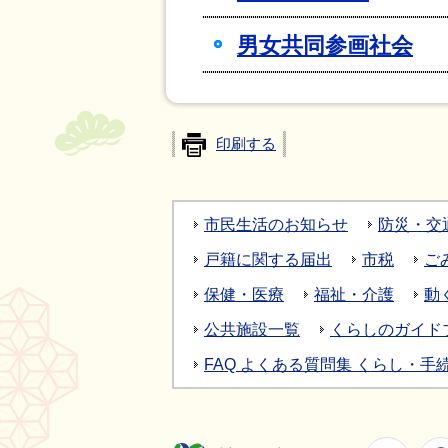
男女共同参画社会
印刷する
市民生活のお知らせ
防災・交
戸籍に関する届出
市税
ご
保健・医療
福祉・介護
動
公共施設一覧
くらしのガイド
FAQ よくある質問集 くらし・手