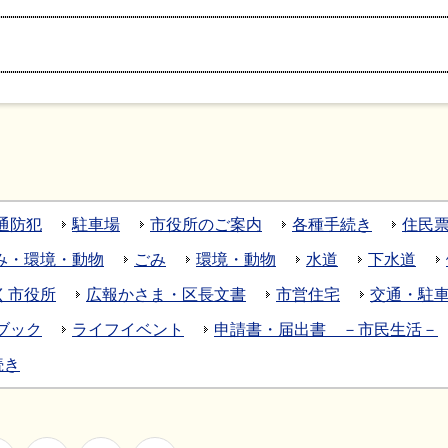
通防犯
駐車場
市役所のご案内
各種手続き
住民
み・環境・動物
ごみ
環境・動物
水道
下水道
く市役所
広報かさま・区長文書
市営住宅
交通・駐
ブック
ライフイベント
申請書・届出書 －市民生活－
続き