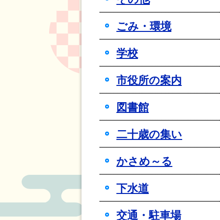
ごみ・環境
学校
市役所の案内
図書館
二十歳の集い
かさめ～る
下水道
交通・駐車場