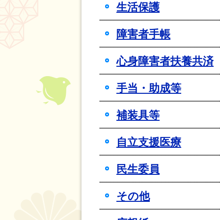
生活保護
障害者手帳
心身障害者扶養共済
手当・助成等
補装具等
自立支援医療
民生委員
その他