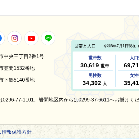
Facebook
Instagram
Youtube
LINE
笠間市中央三丁目2番1号
間市笠間1532番地
間市下郷5140番地
は
0296-77-1101
、岩間地区内からは
0299-37-6611
へお掛けくだ
人情報保護方針