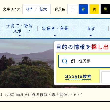
拡大
文字サイズ
背景色
標準
白
青
黄
黒
子育て・教育
事業者・産業
市政
・スポーツ
Go
課】地域計画変更に係る協議の場の開催について