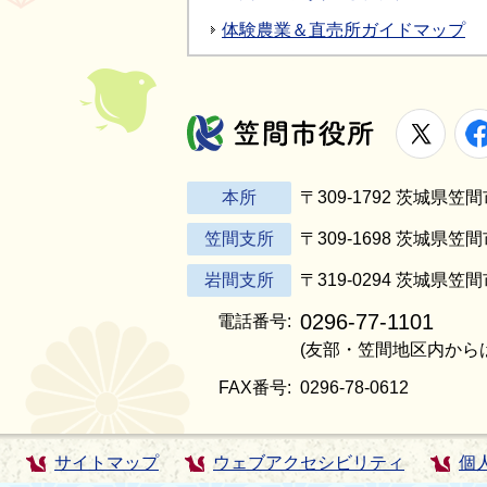
体験農業＆直売所ガイドマップ
X
笠間市役所
本所
〒309-1792 茨城県
笠間支所
〒309-1698 茨城県笠
岩間支所
〒319-0294 茨城県笠
0296-77-1101
電話番号:
(友部・笠間地区内から
FAX番号:
0296-78-0612
サイトマップ
ウェブアクセシビリティ
個