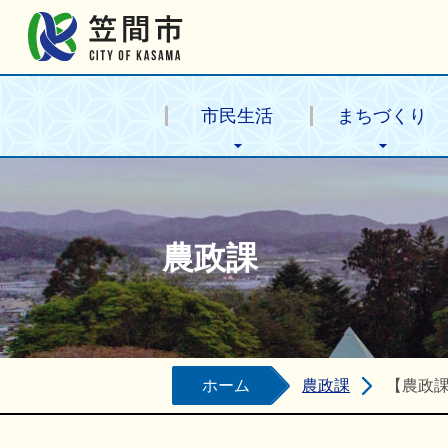
笠間市公式ホームページ
市民生活
まちづくり
農政課
ホーム
農政課
【農政