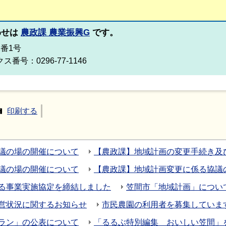
わせは
農政課 農業振興G
です。
2番1号
ス番号：0296-77-1146
印刷する
議の場の開催について
【農政課】地域計画の変更手続き及
議の場の開催について
【農政課】地域計画変更に係る協議
る事業実施協定を締結しました
笠間市「地域計画」につい
営状況に関するお知らせ
市民農園の利用者を募集していま
ラン」の公表について
「るるぶ特別編集 おいしい笠間」