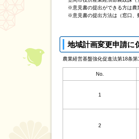
※意見書の提出ができる方は農
※意見書の提出方法は（窓口、郵
地域計画変更申請に
農業経営基盤強化促進法第18条
No.
1
2