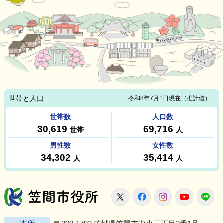
笠間市役所
X
Facebook
Instagram
Youtu
L