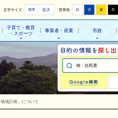
拡大
文字サイズ
背景色
標準
白
青
黄
黒
子育て・教育
事業者・産業
市政
・スポーツ
Go
「地域計画」について