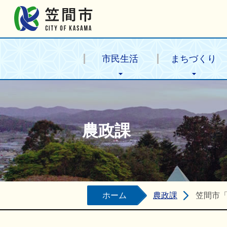
笠間市公式ホームページ
市民生活
まちづくり
農政課
ホーム
農政課
笠間市