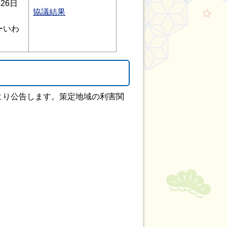
26日
協議結果
ーいわ
より公告します。策定地域の利害関