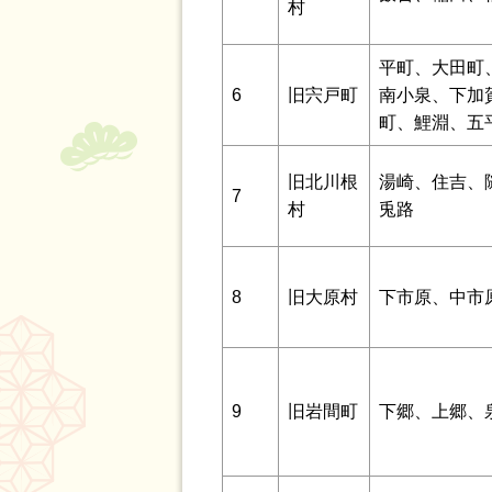
村
平町、大田町
6
旧宍戸町
南小泉、下加
町、鯉淵、五
旧北川根
湯崎、住吉、
7
村
兎路
8
旧大原村
下市原、中市
9
旧岩間町
下郷、上郷、