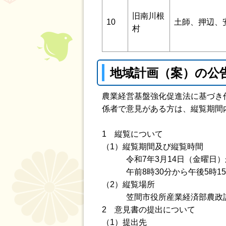
旧南川根
10
土師、押辺、
村
地域計画（案）の公
農業経営基盤強化促進法に基づき
係者で意見がある方は、縦覧期間
1 縦覧について
（1）縦覧期間及び縦覧時間
令和7年3月14日（金曜日）か
午前8時30分から午後5時15
（2）縦覧場所
笠間市役所産業経済部農政課笠
2 意見書の提出について
（1）提出先