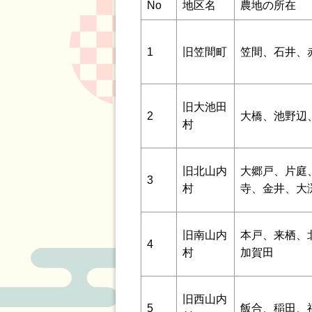
No
地区名
農地の所在
1
旧笠間町
笠間、石井、
旧大池田
2
大橋、池野辺
村
旧北山内
大郷戸、片庭
3
村
寺、金井、大
旧南山内
本戸、来栖、
4
村
加賀田
旧西山内
5
飯合、稲田、