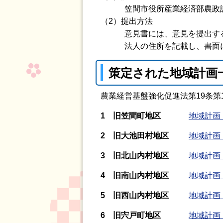
笠間市役所産業経済部農政
（2）提出方法
意見書には、意見を提出する地
法人の住所を記載し、書面に
策定された地域計画
農業経営基盤強化促進法第19条
1 旧笠間町地区
地域計画［
2 旧大池田村地区
地域計画［
3 旧北山内村地区
地域計画［
4 旧南山内村地区
地域計画［
5 旧西山内村地区
地域計画［
6 旧宍戸町地区
地域計画［