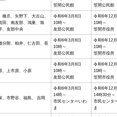
笠間公民館
笠間公民館
、橋爪、矢野下、大古山、
令和6年3月8日
令和6年12月
賀田、南友部、鴻巣、旭
10時～
10時～
平、友部中央
友部公民館
笠間市役所
令和6年3月8日
令和6年12月
随分附、柏井、仁古田、長
10時～
10時～
友部公民館
笠間市役所
令和6年3月8日
令和6年12月
原、上市原、小原
10時～
10時～
友部公民館
笠間市役所
令和6年3月8日
令和6年12月
14時～
14時30分～
泉、市野谷、福島、 吉岡
市民センターいわ
市民センタ
ま
ま