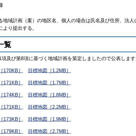
課
域計画（案）の地区名、個人の場合は氏名及び住所、法人の
より提出する。
一覧
第1項及び第8項に基づく地域計画を策定しましたので公表します
170KB］
目標地図［1.2MB］
171KB］
目標地図［1.7MB］
174KB］
目標地図［1.8MB］
171KB］
目標地図［2.2MB］
173KB］
目標地図［1.9MB］
179KB］
目標地図［2.7MB］