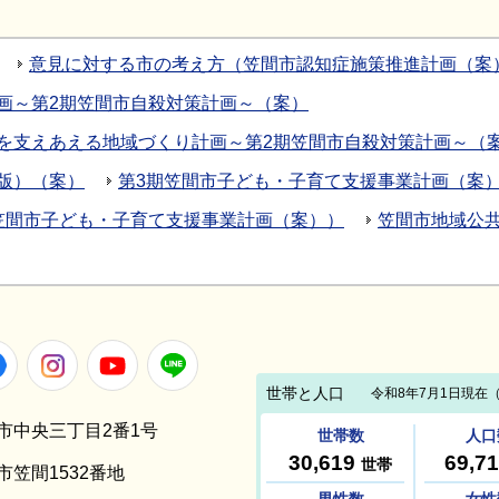
意見に対する市の考え方（笠間市認知症施策推進計画（案
画～第2期笠間市自殺対策計画～（案）
を支えあえる地域づくり計画～第2期笠間市自殺対策計画～（
版）（案）
第3期笠間市子ども・子育て支援事業計画（案
笠間市子ども・子育て支援事業計画（案））
笠間市地域公
Facebook
Instagram
Youtube
LINE
笠間市中央三丁目2番1号
間市笠間1532番地