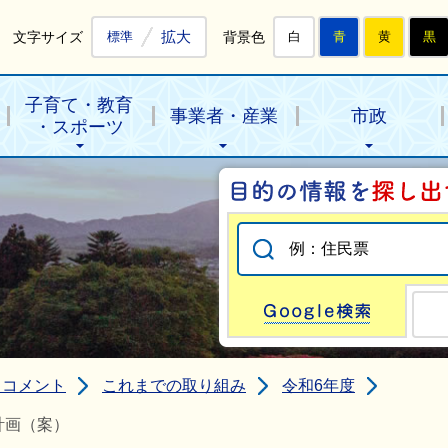
拡大
文字サイズ
背景色
標準
白
青
黄
黒
子育て・教育
事業者・産業
市政
・スポーツ
Go
クコメント
これまでの取り組み
令和6年度
計画（案）