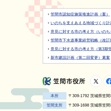
笠間市認知症施策推進計画（案）
いのちを支えあえる地域づくり計
意見に対する市の考え方（いのち
笠間市下水道事業経営戦略（改訂
意見に対する市の考え方（第3期
新市建設計画（第二回変更）素案
X
笠間市役所
本所
〒309-1792 茨城県
笠間支所
〒309-1698 茨城県笠