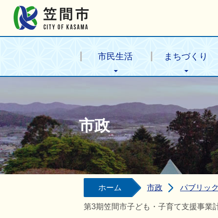
笠間市公式ホームページ
市民生活
まちづくり
市政
ホーム
市政
パブリッ
第3期笠間市子ども・子育て支援事業