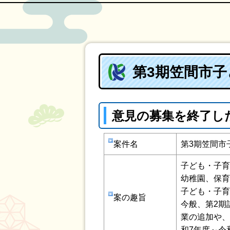
第3期笠間市
意見の募集を終了し
案件名
第3期笠間市
子ども・子育
幼稚園、保育
子ども・子育
案の趣旨
今般、第2期
業の追加や、
和7年度～令