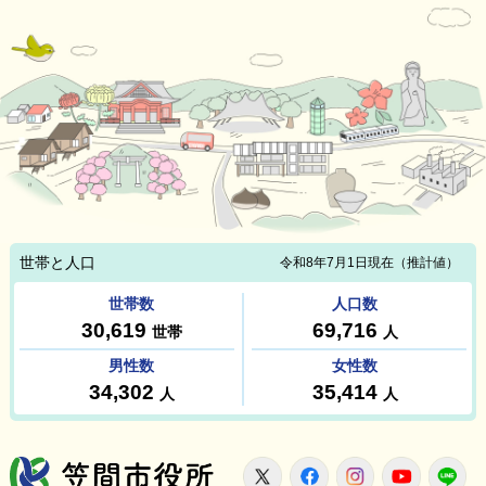
笠間市役所
X
Facebook
Instagram
Youtu
L