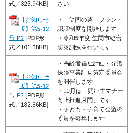
式／325.94KB]
さい
【お知らせ
・
「笠間の栗」ブランド
版】第5-12
認証制度を開始します
号 P2
[PDF形
・令和5年度 笠間市総合
式／101.38KB]
防災訓練を行います
・
高齢者福祉計画・介護
保険事業計画策定
委員会
【お知らせ
を開催します
版】第5-12
・10月は「飼い主マナー
号 P3
[PDF形
向上推進月間」です
式／182.86KB]
・子ども・子育て会議の
委員を募集します