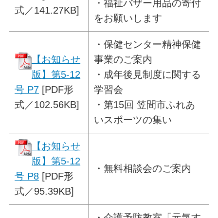
・福祉バザー用品の寄付
式／141.27KB]
をお願いします
・
保健センター精神保健
【お知らせ
事業のご案内
版】第5-12
・成年後見制度に関する
号 P7
[PDF形
学習会
式／102.56KB]
・第15回 笠間市ふれあ
いスポーツの集い
【お知らせ
版】第5-12
・
無料相談会のご案内
号 P8
[PDF形
式／95.39KB]
・
介護予防教室「元気す