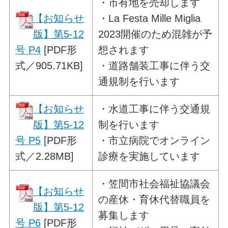
・
市有地を売却します
【お知らせ
・La Festa Mille Miglia
版】第5-12
2023開催のため混雑が予
号 P4
[PDF形
想されます
式／905.71KB]
・道路舗装工事に伴う交
通規制を行います
【お知らせ
・
水道工事に伴う交通規
版】第5-12
制を行います
号 P5
[PDF形
・市立病院でオンライン
式／2.28MB]
診療を実施しています
・
笠間市社会福祉協議会
【お知らせ
の産休・育休代替職員を
版】第5-12
募集します
号 P6
[PDF形