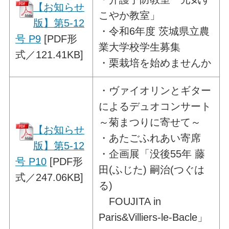
【お知らせ
こやか教室」
版】第5-12
・令和6年度 茨城県立農
号 P9
[PDF形
業大学校学生募集
式／121.41KB]
・栗栽培を始めませんか
・
ヴァイオリンとギター
による
デュオコンサート
～菊まつりに寄せて～
【お知らせ
・あたごふれあい寄席
版】第5-12
・企画展「没後55年 藤
号 P10
[PDF形
田(ふじた) 嗣治(つぐは
式／247.06KB]
る)
FOUJITA in
Paris&Villiers-le-Bacle」