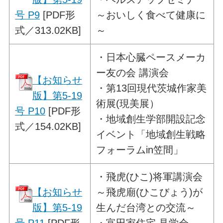
号 P9
[PDF形
～おいしく食べて健康に
式／313.02KB]
～
・
日本心臓ペースメーカ
ー友の会 講演会
【お知らせ
・第13回現代茨城作家美
版】第5-19
術展(現美展）
号 P10
[PDF形
・地域創生学部開設記念
式／154.02KB]
イベント「地域創生戦略
フォーラムin笠間」
・
飛虎(ひこ)将軍講演会
【お知らせ
～飛虎廟(ひこびょう)が
版】第5-19
生んだ台湾との交流～