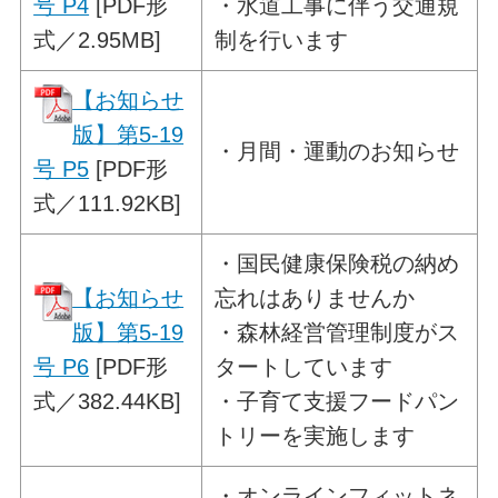
号 P4
[PDF形
・水道工事に伴う交通規
式／2.95MB]
制を行います
【お知らせ
版】第5-19
・
月間・運動のお知らせ
号 P5
[PDF形
式／111.92KB]
・
国民健康保険税の納め
【お知らせ
忘れはありませんか
版】第5-19
・森林経営管理制度がス
号 P6
[PDF形
タートしています
式／382.44KB]
・子育て支援フードパン
トリーを実施します
・
オンラインフィットネ