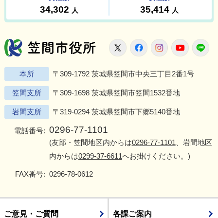
笠間市役所
X
Facebook
Instagram
Youtu
L
本所
〒309-1792 茨城県笠間市中央三丁目2番1号
笠間支所
〒309-1698 茨城県笠間市笠間1532番地
岩間支所
〒319-0294 茨城県笠間市下郷5140番地
0296-77-1101
電話番号:
(友部・笠間地区内からは
0296-77-1101
、岩間地区
内からは
0299-37-6611
へお掛けください。)
FAX番号:
0296-78-0612
ご意見・ご質問
各課ご案内