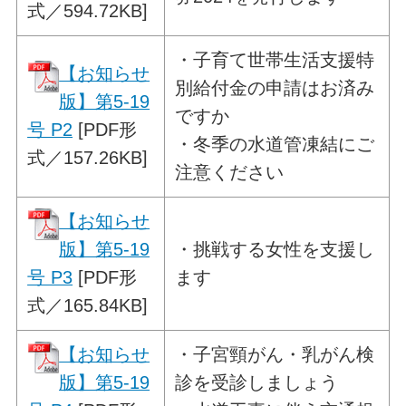
式／594.72KB]
・
子育て世帯生活支援特
【お知らせ
別給付金の申請は
お済み
版】第5-19
ですか
号 P2
[PDF形
・冬季の水道管凍結にご
式／157.26KB]
注意ください
【お知らせ
版】第5-19
・
挑戦する女性を支援し
号 P3
[PDF形
ます
式／165.84KB]
【お知らせ
・
子宮頸がん・乳がん検
版】第5-19
診を受診しましょう