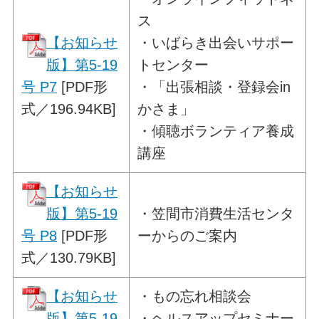
ス
【お知らせ
・いばらき出会いサポー
版】第5-19
トセンター
号 P7
[PDF形
・「出張相談・登録会in
式／196.94KB]
かさま」
・傾聴ボランティア養成
講座
【お知らせ
版】第5-19
・
笠間市消費生活センタ
号 P8
[PDF形
ーからのご案内
式／130.79KB]
【お知らせ
・
もの忘れ相談会
版】第5-19
・ヘルスアップセミナー