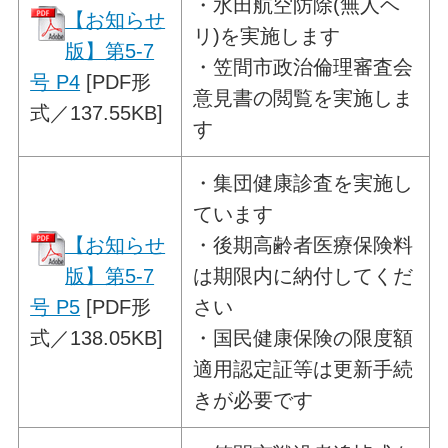
・
水田航空防除(無人ヘ
【お知らせ
リ)を実施します
版】第5-7
・笠間市政治倫理審査会
号 P4
[PDF形
意見書の閲覧を実施しま
式／137.55KB]
す
・
集団健康診査を実施し
ています
【お知らせ
・後期高齢者医療保険料
版】第5-7
は期限内に納付してくだ
号 P5
[PDF形
さい
式／138.05KB]
・国民健康保険の限度額
適用認定証等は更新手続
きが必要です