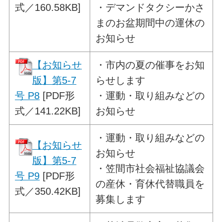
式／160.58KB]
・デマンドタクシーかさ
まのお盆期間中の運休の
お知らせ
【お知らせ
・
市内の夏の催事をお知
版】第5-7
らせします
号 P8
[PDF形
・運動・取り組みなどの
式／141.22KB]
お知らせ
・運動・取り組みなどの
【お知らせ
お知らせ
版】第5-7
・
笠間市社会福祉協議会
号 P9
[PDF形
の
産休・育休代替職員を
式／350.42KB]
募集します