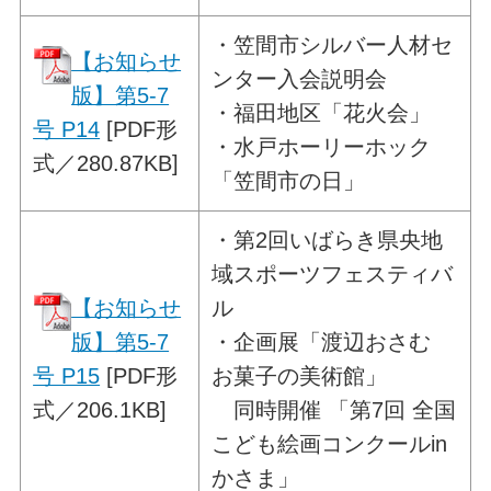
・
笠間市シルバー人材セ
【お知らせ
ンター入会説明会
版】第5-7
・福田地区「花火会」
号 P14
[PDF形
・水戸ホーリーホック
式／280.87KB]
「笠間市の日」
・
第2回いばらき県央地
域スポーツフェスティバ
【お知らせ
ル
版】第5-7
・企画展「渡辺おさむ
号 P15
[PDF形
お菓子の美術館」
式／206.1KB]
同時開催 「第7回 全国
こども絵画コンクールin
かさま」