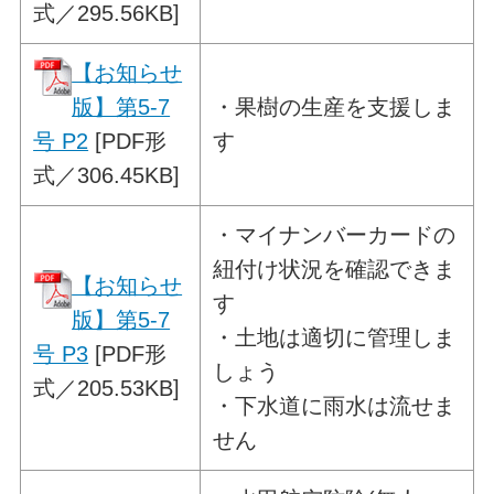
式／295.56KB]
【お知らせ
版】第5-7
・
果樹の生産を支援しま
号 P2
[PDF形
す
式／306.45KB]
・
マイナンバーカードの
紐付け状況を
確認できま
【お知らせ
す
版】第5-7
・土地は適切に管理しま
号 P3
[PDF形
しょう
式／205.53KB]
・下水道に雨水は流せま
せん