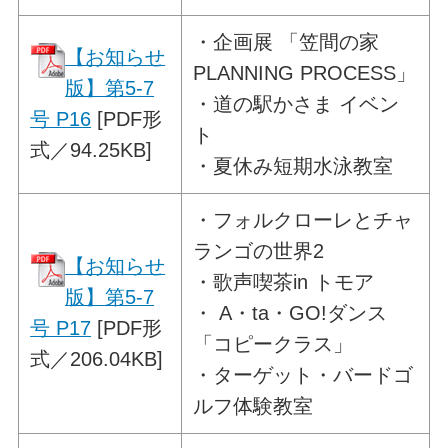
・
企画展 「笠間の家
【お知らせ
PLANNING PROCESS」
版】第5-7
・道の駅かさま イベン
号 P16
[PDF形
ト
式／94.25KB]
・夏休み短期水泳教室
・
フォルクローレとチャ
ランゴの世界2
【お知らせ
・歌声喫茶in トモア
版】第5-7
・ A・ta・GO!ダンス
号 P17
[PDF形
「コピークラス」
式／206.04KB]
・ターゲット・バードゴ
ルフ体験教室