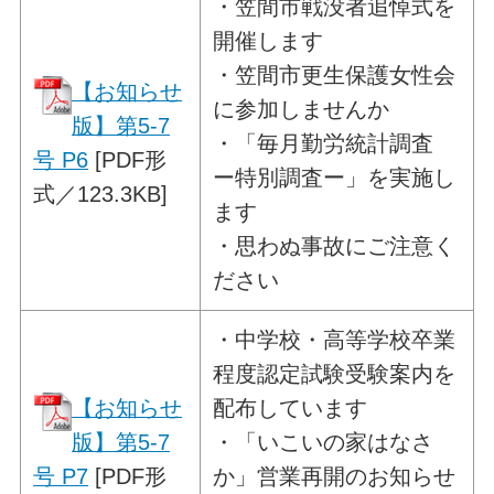
・
笠間市戦没者追悼式を
開催します
・笠間市更生保護女性会
【お知らせ
に参加しませんか
版】第5-7
・「毎月勤労統計調査
号 P6
[PDF形
ー特別調査ー」を実施し
式／123.3KB]
ます
・思わぬ事故にご注意く
ださい
・
中学校・高等学校卒業
程度認定試験
受験案内を
【お知らせ
配布しています
版】第5-7
・「いこいの家はなさ
号 P7
[PDF形
か」営業再開のお知らせ