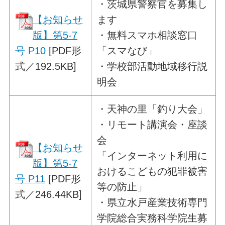
・
茨城県警察官を募集し
【お知らせ
ます
版】第5-7
・無料スマホ相談窓口
号 P10
[PDF形
「スマなび」
式／192.5KB]
・学校部活動地域移行説
明会
・
天神の里「釣り大会」
・リモート講演会・座談
会
【お知らせ
「インターネット利用に
版】第5-7
おけるこどもの犯罪被害
号 P11
[PDF形
等の防止」
式／246.44KB]
・県立水戸産業技術専門
学院総合実務科学院生募