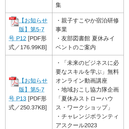
集
【お知らせ
・
親子すこやか宿泊研修
版】第5-7
事業
号 P12
[PDF形
・友部図書館 夏休みイ
式／176.99KB]
ベントのご案内
・
「未来のビジネスに必
要なスキルを学ぶ」
無料
【お知らせ
オンライン動画講座
版】第5-7
・地域おこし協力隊企画
号 P13
[PDF形
「夏休みストローハウ
式／250.37KB]
ス・ワークショップ」
・チャレンジボランティ
アスクール2023