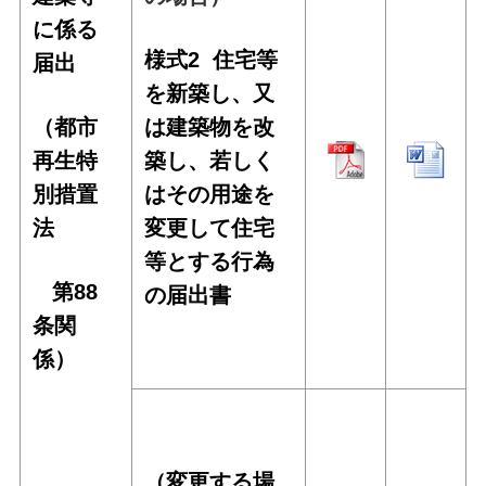
に係る
様式2
住宅等
届出
を新築し、又
（都市
は建築物を改
再生特
築し、若しく
別措置
はその用途を
法
変更して住宅
等とする行為
第88
の届出書
条関
係）
（変更する場