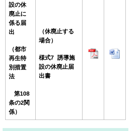
設の休
廃止に
係る届
（休廃止する
出
場合）
（都市
様式7 誘導施
再生特
設の休廃止届
別措置
出書
法
第108
条の2
関
係）