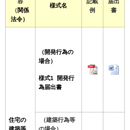
容
記載
届出
様式名
（
関係
例
書
法令）
（開発行為の
場合）
様式1
開発行
為届出書
住宅の
（建築行為等
建築等
の場合）