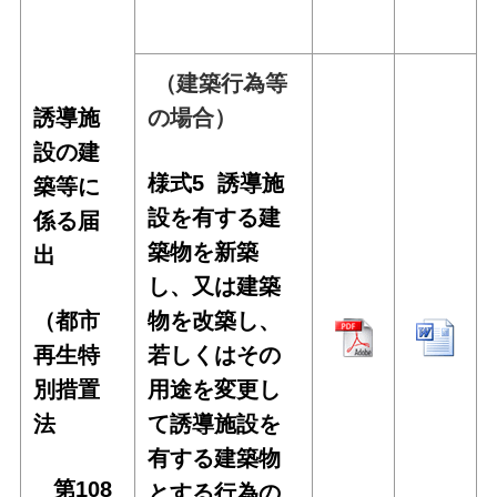
（建築行為等
誘導施
の場合）
設の建
様式5
誘導施
築等に
設を有する建
係る届
築物を新築
出
し、又は建築
（都市
物を改築し、
再生特
若しくはその
別措置
用途を変更し
法
て誘導施設を
有する建築物
第108
とする行為の