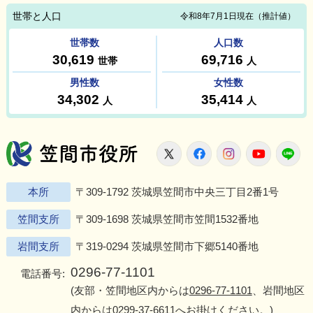
笠間市役所
X
Facebook
Instagram
Youtu
L
本所
〒309-1792 茨城県笠間市中央三丁目2番1号
笠間支所
〒309-1698 茨城県笠間市笠間1532番地
岩間支所
〒319-0294 茨城県笠間市下郷5140番地
0296-77-1101
電話番号:
(友部・笠間地区内からは
0296-77-1101
、岩間地区
内からは
0299-37-6611
へお掛けください。)