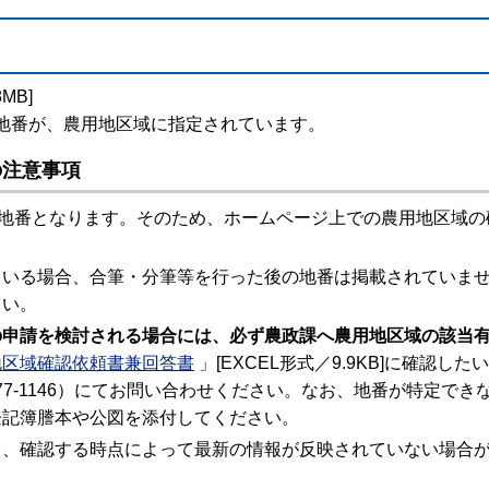
MB]
地番が、農用地区域に指定されています。
の注意事項
の地番となります。そのため、ホームページ上での農用地区域
ている場合、合筆・分筆等を行った後の地番は掲載されていま
さい。
の申請を検討される場合には、必ず農政課へ農用地区域の該当
地区域確認依頼書兼回答書
」[EXCEL形式／9.9KB]に確認
6-77-1146）にてお問い合わせください。なお、地番が特定
登記簿謄本や公図を添付してください。
り、確認する時点によって最新の情報が反映されていない場合