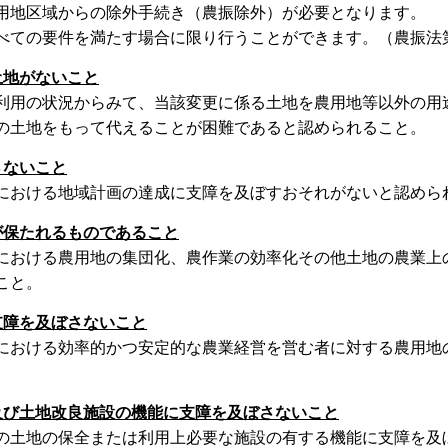
用地区域からの除外手続き（農振除外）が必要となります。
ての要件を満たす場合に限り行うことができます。（農振法第
土地がないこと
用の状況からみて、当該変更に係る土地を農用地等以外の用
の土地をもって代えることが困難であると認められること。
さないこと
おける地域計画の達成に支障を及ぼすおそれがないと認めら
が保たれるものであること
おける農用地の集団化、農作業の効率化その他土地の農業上
こと。
支障を及ぼさないこと
おける効率的かつ安定的な農業経営を営む者に対する農用地
及び土地改良施設の機能に支障を及ぼさないこと
土地の保全または利用上必要な施設の有する機能に支障を及