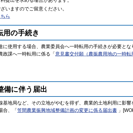
資料提出を求める場合があります。
ございますのでご留意ください。
こちら
転用の手続き
に使用する場合、農業委員会へ一時転用の手続きが必要とな
農政課へ一時転用に係る「
意見書交付願（農振農用地の一時転
整備に伴う届出
基地局など、その立地がやむを得ず、農業的土地利用に影響
場合、「
笠間農業振興地域整備計画の変更に係る届出書
」[WO