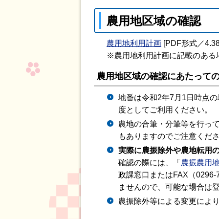
農用地区域の確認
農用地利用計画
[PDF形式／4.38
※農用地利用計画に記載のある
農用地区域の確認にあたって
地番は令和2年7月1日時点
度としてご利用ください。
農地の合筆・分筆等を行っ
もありますのでご注意くだ
実際に農振除外や農地転用
確認の際には、「
農振農用
政課窓口またはFAX（029
ませんので、可能な場合は
農振除外等による変更によ