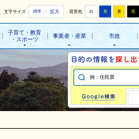
拡大
文字サイズ
背景色
標準
白
青
黄
黒
子育て・教育
事業者・産業
市政
・スポーツ
Go