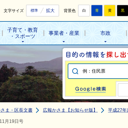
拡大
文字サイズ
背景色
標準
白
青
黄
黒
子育て・教育
事業者・産業
市政
・スポーツ
Go
かさま・区長文書
広報かさま【お知らせ版】
平成27年
1月19日号