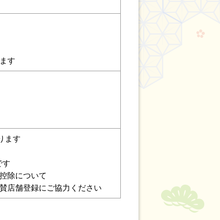
ます
ります
です
控除について
賛店舗登録にご協力ください