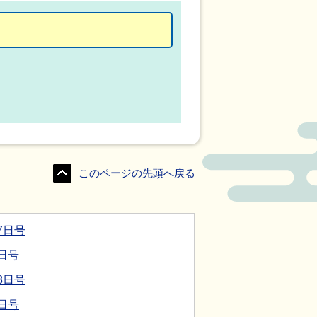
このページの先頭へ戻る
7日号
日号
8日号
日号