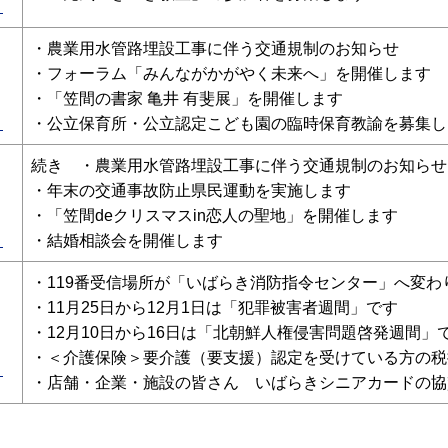
）
・農業用水管路埋設工事に伴う交通規制のお知らせ
・フォーラム「みんながかがやく未来へ」を開催します
・「笠間の書家 亀井 有斐展」を開催します
）
・公立保育所・公立認定こども園の臨時保育教諭を募集し
続き ・農業用水管路埋設工事に伴う交通規制のお知らせ
・年末の交通事故防止県民運動を実施します
・「笠間deクリスマスin恋人の聖地」を開催します
）
・結婚相談会を開催します
・119番受信場所が「いばらき消防指令センター」へ変わ
・11月25日から12月1日は「犯罪被害者週間」です
・12月10日から16日は「北朝鮮人権侵害問題啓発週間」
・＜介護保険＞要介護（要支援）認定を受けている方の税
）
・店舗・企業・施設の皆さん いばらきシニアカードの協