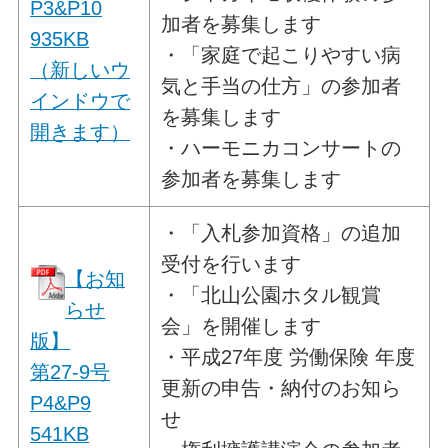
P3&P10
加者を募集します
935KB
・「家庭で起こりやすい病
（新しいウ
気と手当の仕方」の参加者
インドウで
を募集します
開きます）
・ハーモニカコンサートの
参加者を募集します
・「入札参加資格」の追加
受付を行います
【お知
・「北山公園ホタル観賞
らせ
会」を開催します
版】
・平成27年度 労働保険 年度
第27-9号
更新の申告・納付のお知ら
P4&P9
せ
541KB