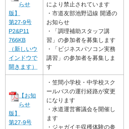
らせ
により禁止されています
版】
・市道友部池野辺線 開通の
第27-9号
お知らせ
P2&P11
・「調理補助スタッフ講
766KB
習」の参加者を募集します
（新しいウ
・「ビジネスパソコン実務
インドウで
講習」の参加者を募集しま
開きます）
す
・笠間小学校・中学校スク
ールバスの運行経路が変更
【お知
になります
らせ
・水道運営審議会を開催し
版】
ます
第27-9号
・ジャガイモ収穫体験の参