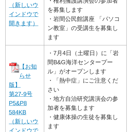
・権利擁護講演会の参加者
（新しいウ
を募集します
インドウで
・岩間公民館講座 「パソコ
開きます）
ン教室」の受講生を募集し
ます
・7月4日（土曜日）に「岩
間B&G海洋センタープー
【お知
ル」がオープンします
らせ
・「熱中症」にご注意くだ
版】
さい
第27-9号
・地方自治研究講演会の参
P5&P8
加者を募集します
584KB
・健康体操の生徒を募集し
（新しいウ
ます
インドウで