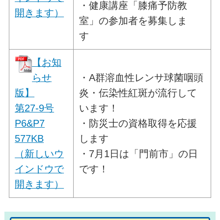
・健康講座「膝痛予防教
開きます）
室」の参加者を募集しま
す
【お知
らせ
・A群溶血性レンサ球菌咽頭
版】
炎・伝染性紅斑が流行して
第27-9号
います！
P6&P7
・防災士の資格取得を応援
577KB
します
（新しいウ
・7月1日は「門前市」の日
インドウで
です！
開きます）