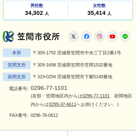
笠間市役所
X
Facebook
Instagram
Youtu
L
本所
〒309-1792 茨城県笠間市中央三丁目2番1号
笠間支所
〒309-1698 茨城県笠間市笠間1532番地
岩間支所
〒319-0294 茨城県笠間市下郷5140番地
0296-77-1101
電話番号:
(友部・笠間地区内からは
0296-77-1101
、岩間地区
内からは
0299-37-6611
へお掛けください。)
FAX番号:
0296-78-0612