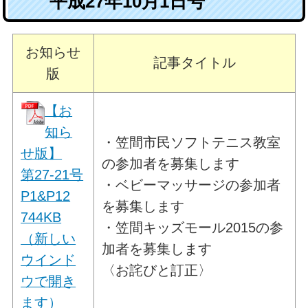
平成27年10月1日号
お知らせ
記事タイトル
版
【お
知ら
・笠間市民ソフトテニス教室
せ版】
の参加者を募集します
第27-21号
・ベビーマッサージの参加者
P1&P12
を募集します
744KB
・笠間キッズモール2015の参
（新しい
加者を募集します
ウインド
〈お詫びと訂正〉
ウで開き
ます）