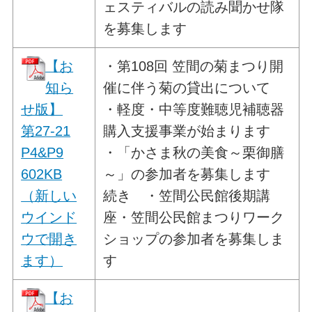
ェスティバルの読み聞かせ隊
を募集します
【お
・第108回 笠間の菊まつり開
知ら
催に伴う菊の貸出について
せ版】
・軽度・中等度難聴児補聴器
第27-21
購入支援事業が始まります
P4&P9
・「かさま秋の美食～栗御膳
602KB
～」の参加者を募集します
（新しい
続き ・笠間公民館後期講
ウインド
座・笠間公民館まつりワーク
ウで開き
ショップの参加者を募集しま
ます）
す
【お