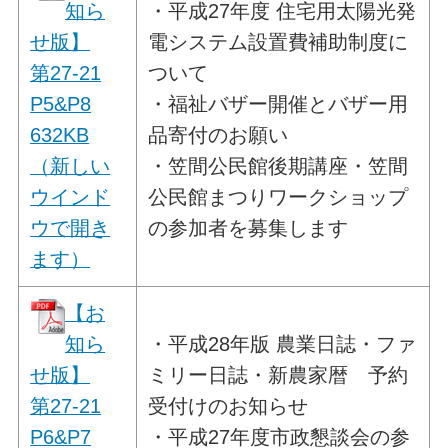
知ら
・平成27年度 住宅用太陽光発
せ版】
電システム設置費補助制度に
第27-21
ついて
P5&P8
・福祉バザー開催とバザー用
632KB
品寄付のお願い
（新しい
・笠間公民館後期講座・笠間
ウインド
公民館まつりワークショップ
ウで開き
の参加者を募集します
ます）
【お
知ら
・平成28年版 農業日誌・ファ
せ版】
ミリー日誌・新農家暦 予約
第27-21
受付けのお知らせ
P6&P7
・平成27年度市政懇談会の参