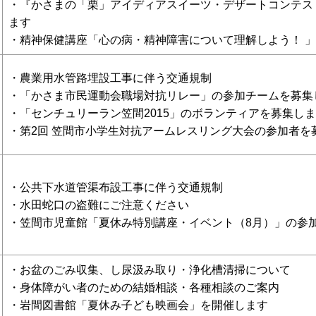
・『かさまの「栗」アイディアスイーツ・デザートコンテスト
ます
・精神保健講座「心の病・精神障害について理解しよう！ 
・農業用水管路埋設工事に伴う交通規制
・「かさま市民運動会職場対抗リレー」の参加チームを募集
・「センチュリーラン笠間2015」のボランティアを募集し
・第2回 笠間市小学生対抗アームレスリング大会の参加者を
・公共下水道管渠布設工事に伴う交通規制
・水田蛇口の盗難にご注意ください
・笠間市児童館「夏休み特別講座・イベント（8月）」の参
・お盆のごみ収集、し尿汲み取り・浄化槽清掃について
・身体障がい者のための結婚相談・各種相談のご案内
・岩間図書館「夏休み子ども映画会」を開催します