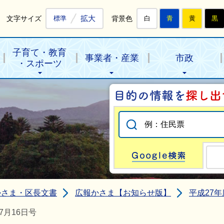
拡大
文字サイズ
背景色
標準
白
青
黄
黒
子育て・教育
事業者・産業
市政
・スポーツ
Go
かさま・区長文書
広報かさま【お知らせ版】
平成27年
7月16日号