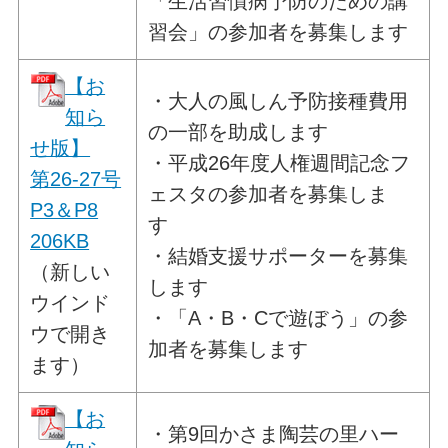
「生活習慣病予防のための講
習会」の参加者を募集します
【お
・大人の風しん予防接種費用
知ら
の一部を助成します
せ版】
・平成26年度人権週間記念フ
第26-27号
ェスタの参加者を募集しま
P3＆P8
す
206KB
・結婚支援サポーターを募集
（新しい
します
ウインド
・「A・B・Cで遊ぼう」の参
ウで開き
加者を募集します
ます）
【お
・第9回かさま陶芸の里ハー