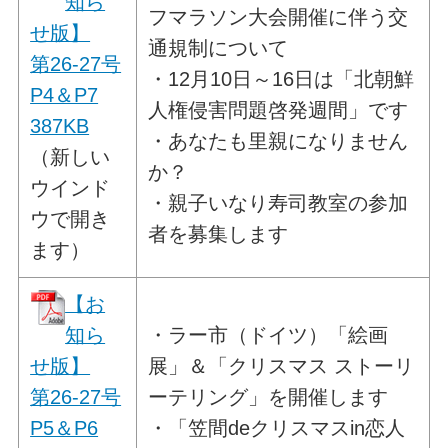
知ら
フマラソン大会開催に伴う交
せ版】
通規制について
第26-27号
・12月10日～16日は「北朝鮮
P4＆P7
人権侵害問題啓発週間」です
387KB
・あなたも里親になりません
（新しい
か？
ウインド
・親子いなり寿司教室の参加
ウで開き
者を募集します
ます）
【お
知ら
・ラー市（ドイツ）「絵画
せ版】
展」＆「クリスマス ストーリ
第26-27号
ーテリング」を開催します
P5＆P6
・「笠間deクリスマスin恋人