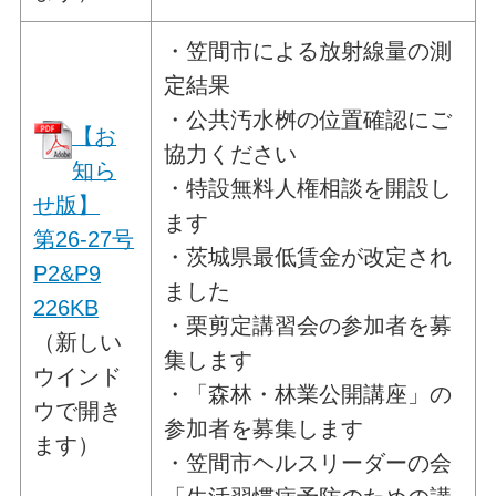
・笠間市による放射線量の測
定結果
・公共汚水桝の位置確認にご
【お
協力ください
知ら
・特設無料人権相談を開設し
せ版】
ます
第26-27号
・茨城県最低賃金が改定され
P2&P9
ました
226KB
・栗剪定講習会の参加者を募
（新しい
集します
ウインド
・「森林・林業公開講座」の
ウで開き
参加者を募集します
ます）
・笠間市ヘルスリーダーの会