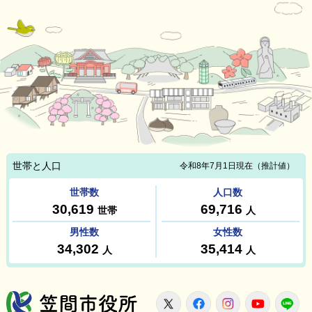
笠間市役所
X
Facebook
Instagram
Youtu
L