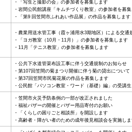
・「写生と撮影の会」の参加者を募集します
）
・岩間公民館講座「キムチづくり教室」の参加者を募集
・「第9 回笠間市ふれあい作品展」の作品を募集します
・農業用送水管工事（霞ヶ浦用水3期地区）による交通
・「ヨガ教室（10月・11月）」の参加者を募集します
・11月「テニス教室」の参加者を募集します
）
・公共下水道管渠布設工事に伴う交通規制のお知らせ
・第107回笠間の菊まつり開催に伴う菊の貸出について
・第37回笠間市民菊花展の作品を募集します
）
・公民館「パソコン教室・ワード（基礎）編」の受講生
・笠間市火災予防条例の一部が改正されました
・福祉バザーの開催とバザー用品寄付のお願い
・「くらしの困りごと相談所」を開設します
）
・高齢者・障がい者のための成年後見相談会を実施しま