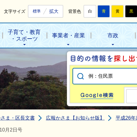
拡大
文字サイズ
背景色
標準
白
青
黄
黒
子育て・教育
事業者・産業
市政
・スポーツ
Go
かさま・区長文書
広報かさま【お知らせ版】
平成26年
10月2日号