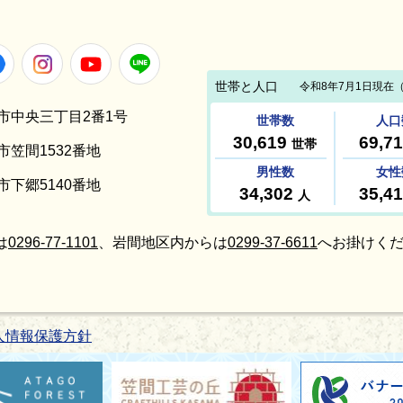
Facebook
Instagram
Youtube
LINE
笠間市中央三丁目2番1号
間市笠間1532番地
間市下郷5140番地
は
0296-77-1101
、岩間地区内からは
0299-37-6611
へお掛けくだ
人情報保護方針