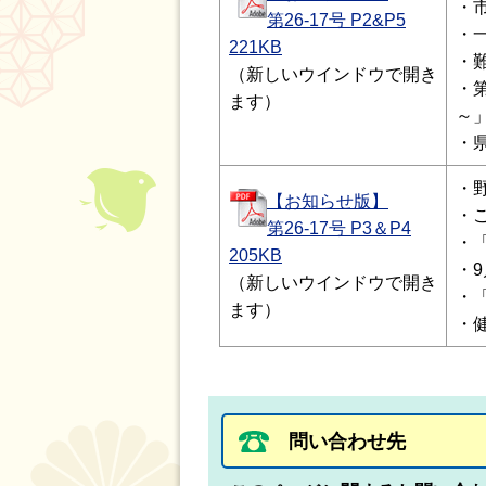
・
第26-17号 P2&P5
・
221KB
・
（新しいウインドウで開き
・
ます）
～
・
・
【お知らせ版】
・
第26-17号 P3＆P4
・
205KB
・
（新しいウインドウで開き
・
ます）
・
問い合わせ先