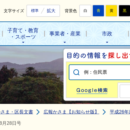
拡大
文字サイズ
背景色
標準
白
青
黄
黒
子育て・教育
事業者・産業
市政
・スポーツ
Go
かさま・区長文書
広報かさま【お知らせ版】
平成26年
8月28日号