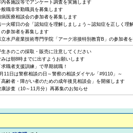
市内各施設等でアンケート調査を実施します
一般職非常勤職員を募集します
難病医療相談会の参加者を募集します
第一火曜日の会「認知症を理解しましょう～認知症を正しく
」の参加者を募集します
県立水戸産業技術専門学院「アーク溶接特別教育B」の参加者を
野生きのこの採取・販売に注意してください
ごみは朝8時までに出すようお願いします
「求職者支援訓練」で早期就職！
9月11日は警察相談の日～警察の相談ダイヤル「#9110」～
「高齢者・障がい者のための成年後見相談会」を開催します
健康診査（10～11月分）再募集のお知らせ