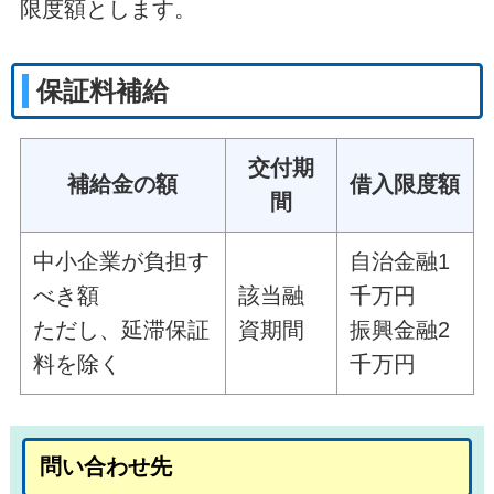
限度額とします。
保証料補給
交付期
補給金の額
借入限度額
間
中小企業が負担す
自治金融1
べき額
該当融
千万円
ただし、延滞保証
資期間
振興金融2
料を除く
千万円
問い合わせ先