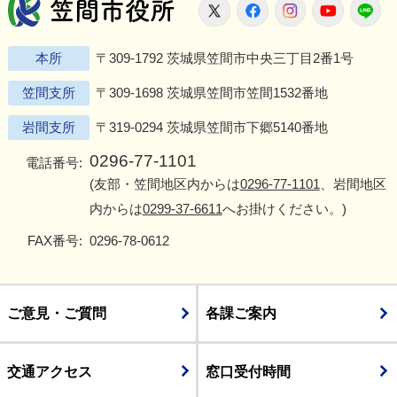
笠間市役所
X
Facebook
Instagram
Youtu
L
本所
〒309-1792 茨城県笠間市中央三丁目2番1号
笠間支所
〒309-1698 茨城県笠間市笠間1532番地
岩間支所
〒319-0294 茨城県笠間市下郷5140番地
0296-77-1101
電話番号:
(友部・笠間地区内からは
0296-77-1101
、岩間地区
内からは
0299-37-6611
へお掛けください。)
FAX番号:
0296-78-0612
ご意見・ご質問
各課ご案内
交通アクセス
窓口受付時間