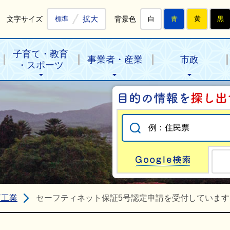
拡大
文字サイズ
背景色
標準
白
青
黄
黒
子育て・教育
事業者・産業
市政
・スポーツ
Go
商工業
セーフティネット保証5号認定申請を受付しています