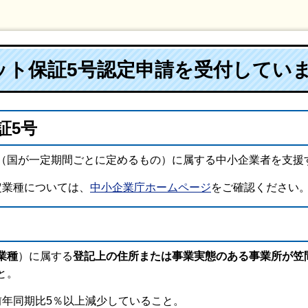
ット保証5号認定申請を受付してい
証5号
（国が一定期間ごとに定めるもの）に属する中小企業者を支援
定業種については、
中小企業庁ホームページ
をご確認ください
業種
）に属する
登記上の住所または事業実態のある事業所が笠
と。
前年同期比5％以上減少していること。