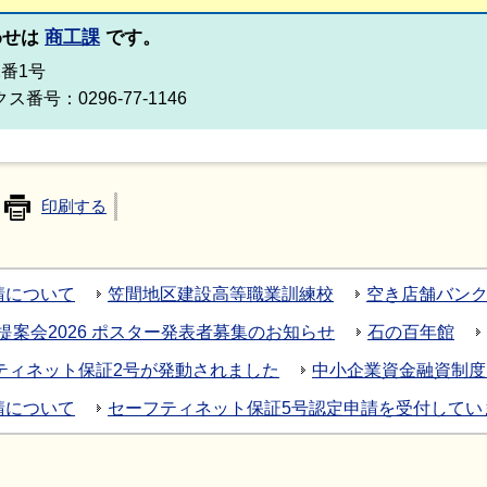
わせは
商工課
です。
2番1号
ス番号：0296-77-1146
印刷する
請について
笠間地区建設高等職業訓練校
空き店舗バン
案会2026 ポスター発表者募集のお知らせ
石の百年館
ティネット保証2号が発動されました
中小企業資金融資制度
請について
セーフティネット保証5号認定申請を受付してい