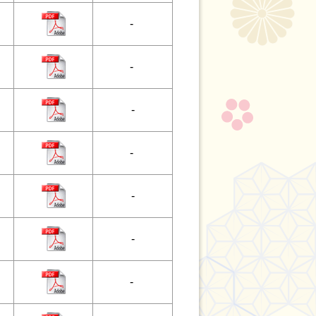
-
-
-
-
-
-
-