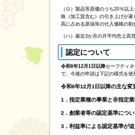
（ロ）製品等原価のうち20％以
格（加工賃含む）の引き上げが著
高に占める原油等の仕入価格の割
（ハ）最近3か月の月平均売上高
認定について
令和6年12月1日以降
セーフティネ
で、今後の申請は下記の様式を使
令和6年12月1日以降の主な変
1．指定業種の事業と非
指定業
2．創業者等の認定基準につ
3．利益率による認定基準が追加