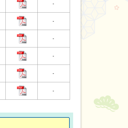
-
-
-
-
-
-