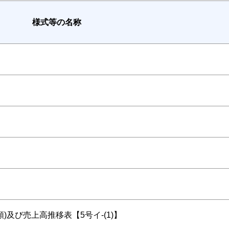
様式等の名称
)及び売上高推移表【5号イ-(1)】