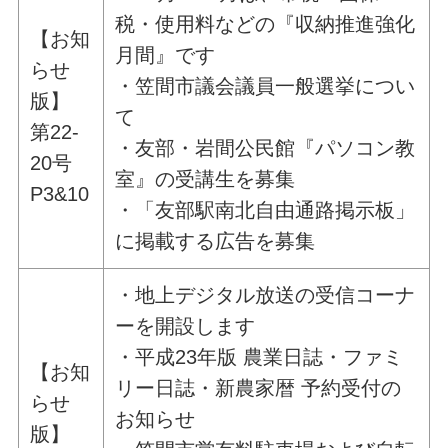
税・使用料などの『収納推進強化
【お知
月間』です
らせ
・笠間市議会議員一般選挙につい
版】
て
第22-
・友部・岩間公民館『パソコン教
20号
室』の受講生を募集
P3&10
・「友部駅南北自由通路掲示板」
に掲載する広告を募集
・地上デジタル放送の受信コーナ
ーを開設します
・平成23年版 農業日誌・ファミ
【お知
リー日誌・新農家暦 予約受付の
らせ
お知らせ
版】