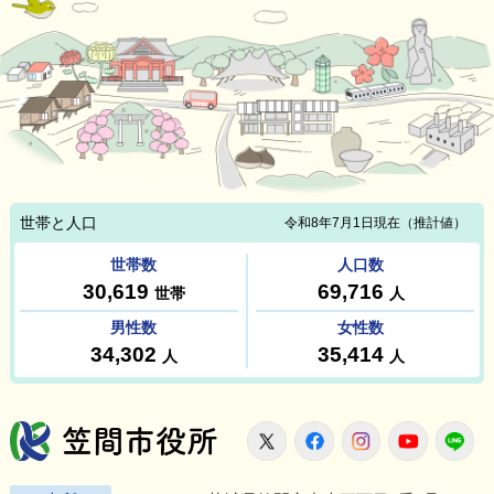
笠間市役所
X
Facebook
Instagram
Youtu
L