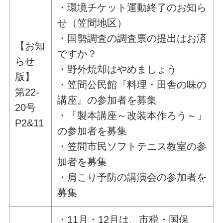
・環境チケット運動終了のお知ら
せ（笠間地区）
・国勢調査の調査票の提出はお済
【お知
ですか？
らせ
・野外焼却はやめましょう
版】
・笠間公民館『料理・田舎の味の
第22-
講座』の参加者を募集
20号
・「製本講座～改装本作ろう～」
P2&11
の参加者を募集
・笠間市民ソフトテニス教室の参
加者を募集
・肩こり予防の講演会の参加者を
募集
・11月・12月は、市税・国保