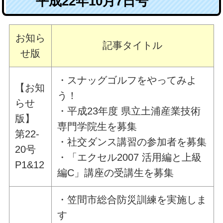
平成22年10月7日号
お知ら
記事タイトル
せ版
・スナッグゴルフをやってみよ
【お知
う！
らせ
・平成23年度 県立土浦産業技術
版】
専門学院生を募集
第22-
・社交ダンス講習の参加者を募集
20号
・「エクセル2007 活用編と上級
P1&12
編C」講座の受講生を募集
・笠間市総合防災訓練を実施しま
す