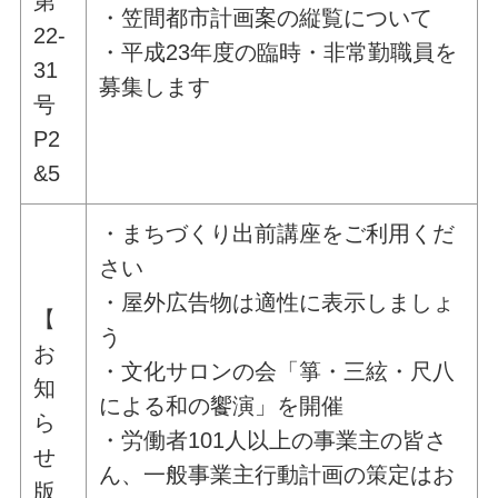
第
・笠間都市計画案の縦覧について
22-
・平成23年度の臨時・非常勤職員を
31
募集します
号
P2
&5
・まちづくり出前講座をご利用くだ
さい
・屋外広告物は適性に表示しましょ
【
う
お
・文化サロンの会「箏・三絃・尺八
知
による和の饗演」を開催
ら
・労働者101人以上の事業主の皆さ
せ
ん、一般事業主行動計画の策定はお
版