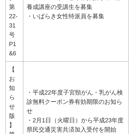
第
養成講座の受講生を募集
22-
・いばらき女性特派員を募集
31
号
P1
&6
【
お
知
・平成22年度子宮頸がん・乳がん検
ら
診無料クーポン券有効期限のお知ら
せ
せ
版
・2月1日（火曜日）から平成23年度
】
県民交通災害共済加入受付を開始