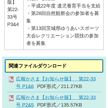
版】
・平成22年度 遺児養育手当を支給
第22-
・第28回自然観察会の参加者を募
33号
集
P3&4
・第13回茨城県ゆうあいスポーツ
大会レクリエーション競技の参加
者を募集
関連ファイルダウンロード
広報かさま【お知らせ版】 第22-33
号 P1&6
PDF形式／211.27KB
広報かさま【お知らせ版】 第22-33
号 P2&5
PDF形式／135.57KB