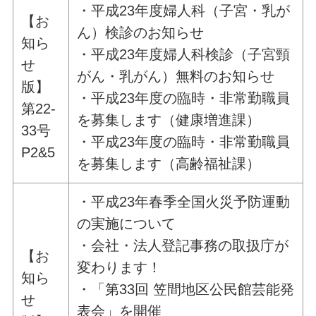
・平成23年度婦人科（子宮・乳が
【お
ん）検診のお知らせ
知ら
・平成23年度婦人科検診（子宮頸
せ
がん・乳がん）無料のお知らせ
版】
・平成23年度の臨時・非常勤職員
第22-
を募集します（健康増進課）
33号
・平成23年度の臨時・非常勤職員
P2&5
を募集します（高齢福祉課）
・平成23年春季全国火災予防運動
の実施について
・会社・法人登記事務の取扱庁が
【お
変わります！
知ら
・「第33回 笠間地区公民館芸能発
せ
表会」を開催