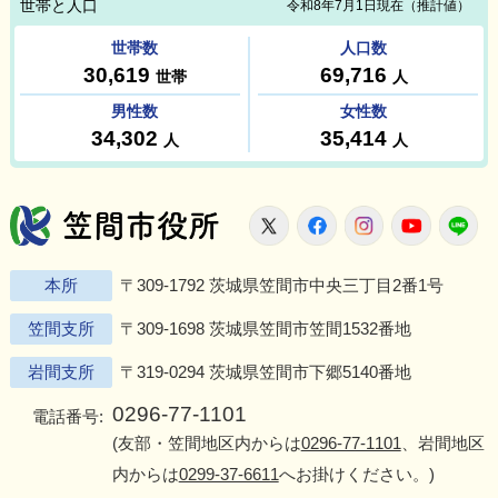
笠間市役所
X
Facebook
Instagram
Youtu
L
本所
〒309-1792 茨城県笠間市中央三丁目2番1号
笠間支所
〒309-1698 茨城県笠間市笠間1532番地
岩間支所
〒319-0294 茨城県笠間市下郷5140番地
0296-77-1101
電話番号:
(友部・笠間地区内からは
0296-77-1101
、岩間地区
内からは
0299-37-6611
へお掛けください。)