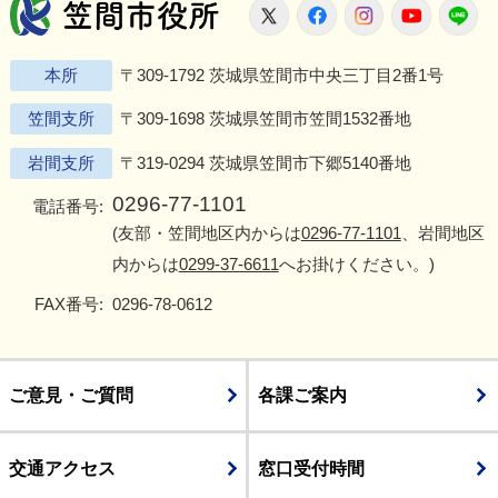
笠間市役所
X
Facebook
Instagram
Youtu
L
本所
〒309-1792 茨城県笠間市中央三丁目2番1号
笠間支所
〒309-1698 茨城県笠間市笠間1532番地
岩間支所
〒319-0294 茨城県笠間市下郷5140番地
0296-77-1101
電話番号:
(友部・笠間地区内からは
0296-77-1101
、岩間地区
内からは
0299-37-6611
へお掛けください。)
FAX番号:
0296-78-0612
ご意見・ご質問
各課ご案内
交通アクセス
窓口受付時間