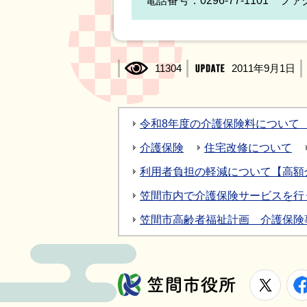
電話番号：0296-77-1101 ファク
11304
2011年9月1日
令和8年度の介護保険料について
介護保険
住宅改修について
利用者負担の軽減について【高額
笠間市内で介護保険サービスを行
笠間市高齢者福祉計画 介護保険
X
笠間市役所