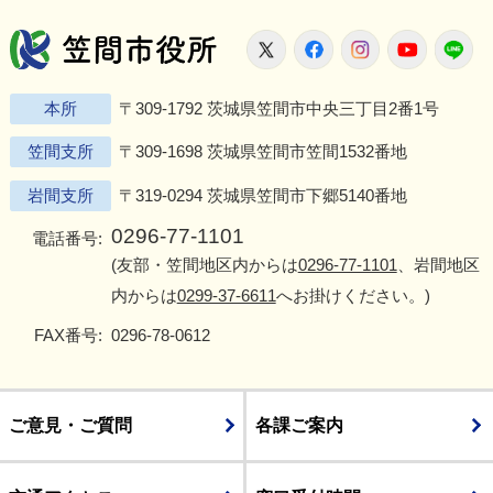
笠間市役所
X
Facebook
Instagram
Youtu
L
本所
〒309-1792 茨城県笠間市中央三丁目2番1号
笠間支所
〒309-1698 茨城県笠間市笠間1532番地
岩間支所
〒319-0294 茨城県笠間市下郷5140番地
0296-77-1101
電話番号:
(友部・笠間地区内からは
0296-77-1101
、岩間地区
内からは
0299-37-6611
へお掛けください。)
FAX番号:
0296-78-0612
ご意見・ご質問
各課ご案内