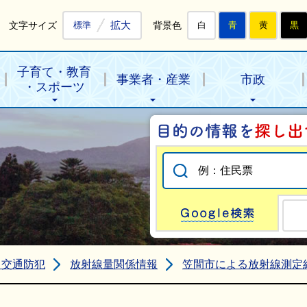
拡大
文字サイズ
背景色
標準
白
青
黄
黒
子育て・教育
事業者・産業
市政
・スポーツ
Go
・交通防犯
放射線量関係情報
笠間市による放射線測定