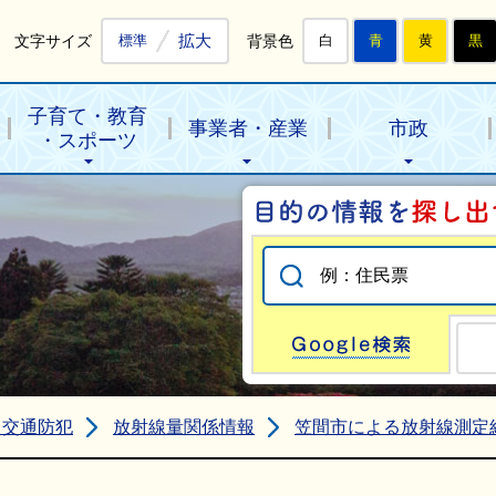
拡大
文字サイズ
背景色
標準
白
青
黄
黒
子育て・教育
事業者・産業
市政
・スポーツ
Go
・交通防犯
放射線量関係情報
笠間市による放射線測定