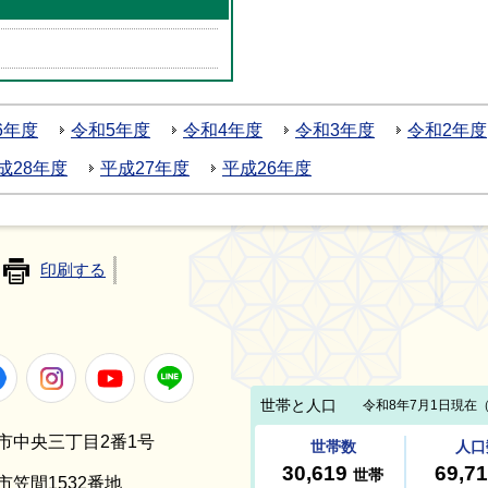
6年度
令和5年度
令和4年度
令和3年度
令和2年度
成28年度
平成27年度
平成26年度
印刷する
Facebook
Instagram
Youtube
LINE
笠間市中央三丁目2番1号
間市笠間1532番地