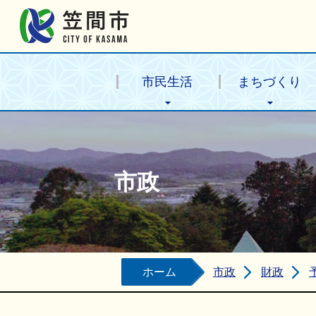
笠間市公式ホームページ
市民生活
まちづくり
市政
ホーム
市政
財政