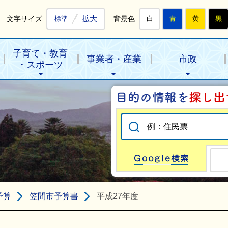
拡大
文字サイズ
背景色
標準
白
青
黄
黒
子育て・教育
事業者・産業
市政
・スポーツ
Go
予算
笠間市予算書
平成27年度