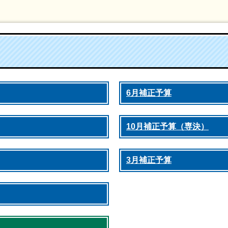
6月補正予算
10月補正予算（専決）
3月補正予算