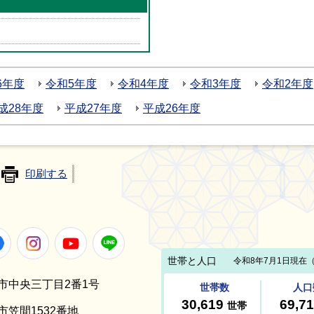
6年度
令和5年度
令和4年度
令和3年度
令和2年度
成28年度
平成27年度
平成26年度
印刷する
Facebook
Instagram
Youtube
LINE
笠間市中央三丁目2番1号
間市笠間1532番地