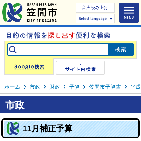
音声読み上げ
Select 
Google検索
サイト内検
ホーム
市政
財政
予算
笠間市予算書
平成
市政
11月補正予算