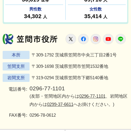
笠間市役所
X
Facebook
Instagram
Youtu
L
本所
〒309-1792 茨城県笠間市中央三丁目2番1号
笠間支所
〒309-1698 茨城県笠間市笠間1532番地
岩間支所
〒319-0294 茨城県笠間市下郷5140番地
0296-77-1101
電話番号:
(友部・笠間地区内からは
0296-77-1101
、岩間地区
内からは
0299-37-6611
へお掛けください。)
FAX番号:
0296-78-0612