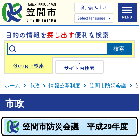
音声読み上げ
Select 
Google検索
サイト内検
ホーム
市政
情報公開制度
笠間市防災会議
市政
笠間市防災会議 平成29年度