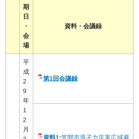
期
日
・
資料・会議録
会
場
平
成
第1回会議録
2
9
年
1
2
月
資料1:
笠間市原子力災害広域避