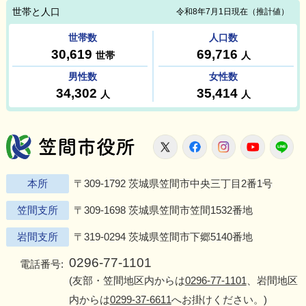
笠間市役所
X
Facebook
Instagram
Youtu
L
本所
〒309-1792 茨城県笠間市中央三丁目2番1号
笠間支所
〒309-1698 茨城県笠間市笠間1532番地
岩間支所
〒319-0294 茨城県笠間市下郷5140番地
0296-77-1101
電話番号:
(友部・笠間地区内からは
0296-77-1101
、岩間地区
内からは
0299-37-6611
へお掛けください。)