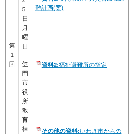
2
難計画(案)
5
日
月
曜
第
日
1
回
笠
資料2:
福祉避難所の指定
間
市
役
所
教
育
棟
その他の資料:
いわき市からの