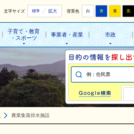
拡大
文字サイズ
背景色
標準
白
青
黄
黒
子育て・教育
事業者・産業
市政
・スポーツ
Go
道
農業集落排水施設