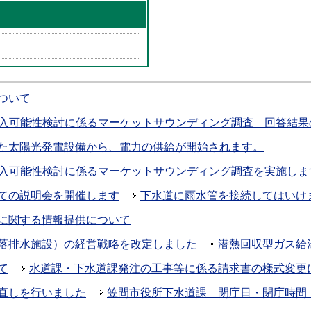
ついて
導入可能性検討に係るマーケットサウンディング調査 回答結果
した太陽光発電設備から、電力の供給が開始されます。
導入可能性検討に係るマーケットサウンディング調査を実施しま
ての説明会を開催します
下水道に雨水管を接続してはいけ
に関する情報提供について
落排水施設）の経営戦略を改定しました
潜熱回収型ガス給
て
水道課・下水道課発注の工事等に係る請求書の様式変更
直しを行いました
笠間市役所下水道課 閉庁日・閉庁時間