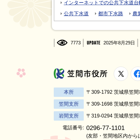
インターネットでの公共下水道台
公共下水道
都市下水路
農
7773
2025年8月29日
X
笠間市役所
本所
〒309-1792 茨城県
笠間支所
〒309-1698 茨城県笠
岩間支所
〒319-0294 茨城県笠
0296-77-1101
電話番号:
(友部・笠間地区内から