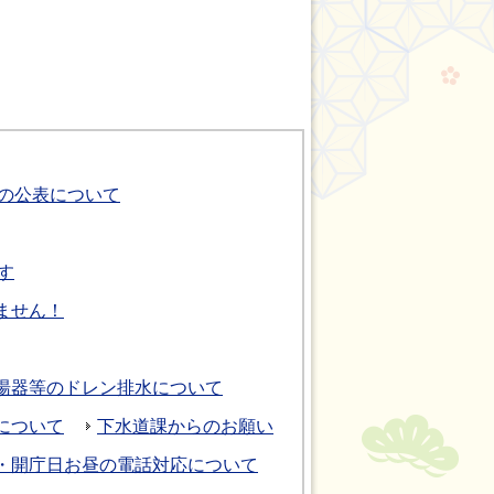
の公表について
す
ません！
湯器等のドレン排水について
について
下水道課からのお願い
・開庁日お昼の電話対応について