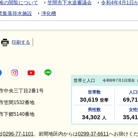
帳の閲覧について
笠間市下水道審議会
令和4年4月1
業集落排水施設
浄化槽
印刷する
Facebook
Instagram
Youtube
LINE
笠間市中央三丁目2番1号
間市笠間1532番地
間市下郷5140番地
は
0296-77-1101
、岩間地区内からは
0299-37-6611
へお掛けくだ