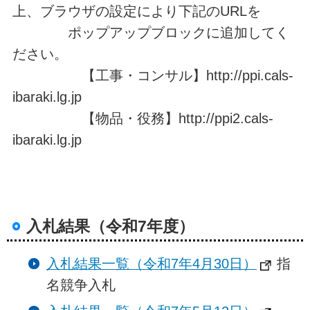
上、ブラウザの設定により下記のURLを
ポップアップブロックに追加してく
ださい。
【工事・コンサル】http://ppi.cals-
ibaraki.lg.jp
【物品・役務】
http://ppi2.cals-
ibaraki.lg.jp
入札結果（令和7年度）
入札結果一覧（令和7年4月30日）
指
名競争入札