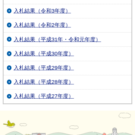
入札結果（令和3年度）
入札結果（令和2年度）
入札結果（平成31年・令和元年度）
入札結果（平成30年度）
入札結果（平成29年度）
入札結果（平成28年度）
入札結果（平成27年度）