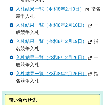
入札結果一覧（令和8年2月3日）
指名
競争入札
入札結果一覧（令和8年2月10日）
一
般競争入札
入札結果一覧（令和8年2月19日）
指
名競争入札
入札結果一覧（令和8年2月26日）
一
般競争入札
入札結果一覧（令和8年2月26日）
指
名競争入札
問い合わせ先