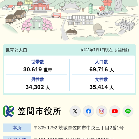
笠間市役所
X
Facebook
Instagram
Youtu
L
本所
〒309-1792 茨城県笠間市中央三丁目2番1号