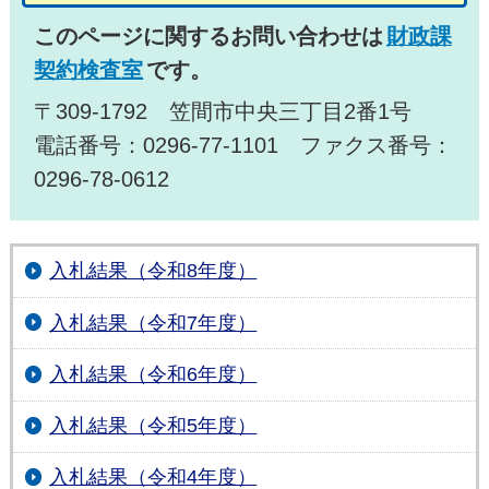
このページに関するお問い合わせは
財政課
契約検査室
です。
〒309-1792 笠間市中央三丁目2番1号
電話番号：0296-77-1101 ファクス番号：
0296-78-0612
入札結果（令和8年度）
入札結果（令和7年度）
入札結果（令和6年度）
入札結果（令和5年度）
入札結果（令和4年度）