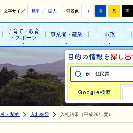
拡大
文字サイズ
背景色
標準
白
青
黄
黒
子育て・教育
事業者・産業
市政
・スポーツ
Go
入札・契約
入札結果
入札結果（平成29年度）