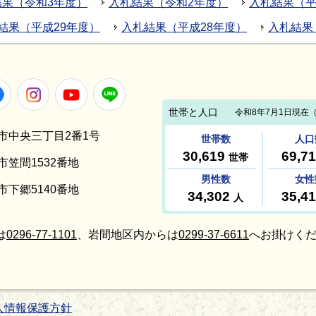
結果（令和3年度）
入札結果（令和2年度）
入札結果（平
結果（平成29年度）
入札結果（平成28年度）
入札結果
Facebook
Instagram
Youtube
LINE
笠間市中央三丁目2番1号
間市笠間1532番地
間市下郷5140番地
は
0296-77-1101
、岩間地区内からは
0299-37-6611
へお掛けくだ
人情報保護方針