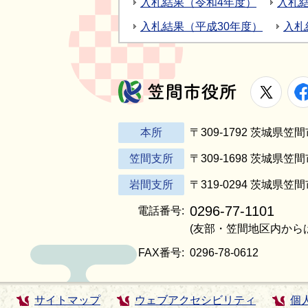
入札結果（令和4年度）
入札
入札結果（平成30年度）
入札
X
笠間市役所
本所
〒309-1792 茨城県
笠間支所
〒309-1698 茨城県笠
岩間支所
〒319-0294 茨城県笠
0296-77-1101
電話番号:
(友部・笠間地区内から
FAX番号:
0296-78-0612
サイトマップ
ウェブアクセシビリティ
個