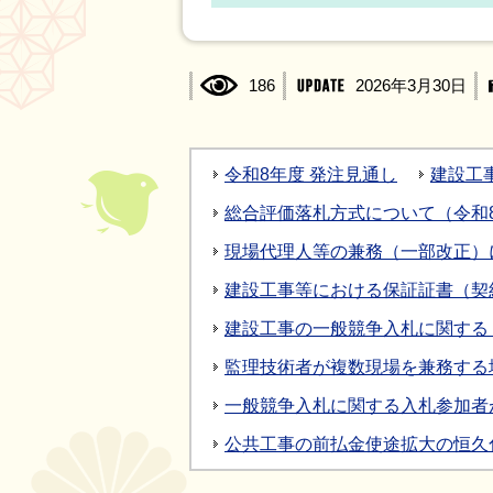
186
2026年3月30日
令和8年度 発注見通し
建設工
総合評価落札方式について（令和8
現場代理人等の兼務（一部改正）
建設工事等における保証証書（契
建設工事の一般競争入札に関する
監理技術者が複数現場を兼務する
一般競争入札に関する入札参加者
公共工事の前払金使途拡大の恒久