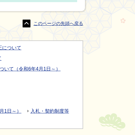
このページの先頭へ戻る
正について
て
ついて（令和6年4月1日～）
月1日～）
入札・契約制度等