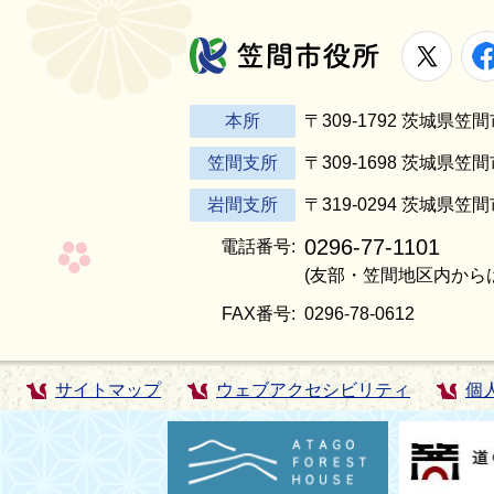
X
笠間市役所
本所
〒309-1792 茨城県
笠間支所
〒309-1698 茨城県笠
岩間支所
〒319-0294 茨城県笠
0296-77-1101
電話番号:
(友部・笠間地区内から
FAX番号:
0296-78-0612
サイトマップ
ウェブアクセシビリティ
個