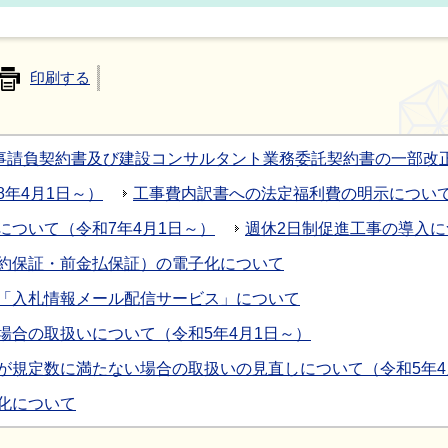
印刷する
事請負契約書及び建設コンサルタント業務委託契約書の一部改
年4月1日～）
工事費内訳書への法定福利費の明示につい
について（令和7年4月1日～）
週休2日制促進工事の導入に
約保証・前金払保証）の電子化について
「入札情報メール配信サービス」について
場合の取扱いについて（令和5年4月1日～）
が規定数に満たない場合の取扱いの見直しについて（令和5年4
化について