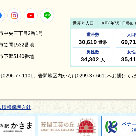
Facebook
Instagram
Youtube
LINE
笠間市中央三丁目2番1号
間市笠間1532番地
間市下郷5140番地
は
0296-77-1101
、岩間地区内からは
0299-37-6611
へお掛けくだ
人情報保護方針