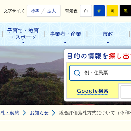
拡大
文字サイズ
背景色
標準
白
青
黄
黒
子育て・教育
事業者・産業
市政
・スポーツ
Go
入札・契約
お知らせ
総合評価落札方式について（令和8