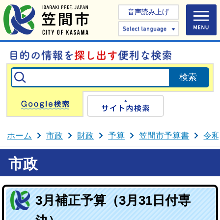
音声読み上げ
Select 
Google検索
サイト内検
ホーム
市政
財政
予算
笠間市予算書
令和
市政
3月補正予算（3月31日付専