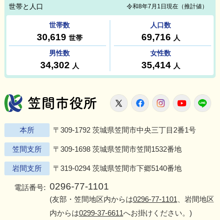
笠間市役所
X
Facebook
Instagram
Youtu
L
本所
〒309-1792 茨城県笠間市中央三丁目2番1号
笠間支所
〒309-1698 茨城県笠間市笠間1532番地
岩間支所
〒319-0294 茨城県笠間市下郷5140番地
0296-77-1101
電話番号:
(友部・笠間地区内からは
0296-77-1101
、岩間地区
内からは
0299-37-6611
へお掛けください。)