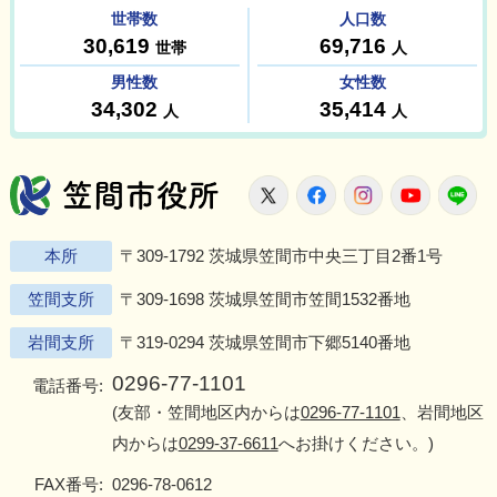
笠間市役所
X
Facebook
Instagram
Youtu
L
本所
〒309-1792 茨城県笠間市中央三丁目2番1号
笠間支所
〒309-1698 茨城県笠間市笠間1532番地
岩間支所
〒319-0294 茨城県笠間市下郷5140番地
0296-77-1101
電話番号:
(友部・笠間地区内からは
0296-77-1101
、岩間地区
内からは
0299-37-6611
へお掛けください。)
FAX番号:
0296-78-0612