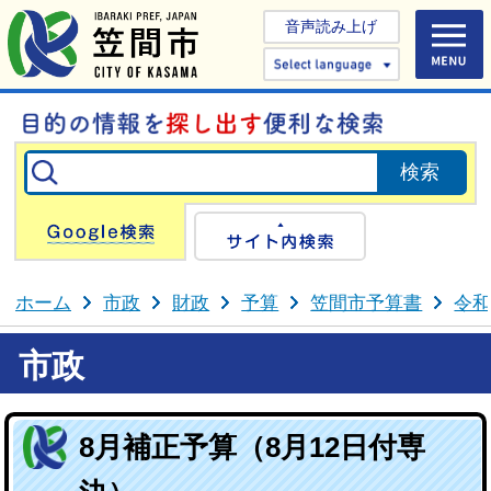
音声読み上げ
Select 
Google検索
サイト内検
ホーム
市政
財政
予算
笠間市予算書
令和
市政
8月補正予算（8月12日付専