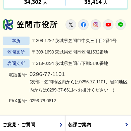
笠間市役所
X
Facebook
Instagram
Youtu
L
本所
〒309-1792 茨城県笠間市中央三丁目2番1号
笠間支所
〒309-1698 茨城県笠間市笠間1532番地
岩間支所
〒319-0294 茨城県笠間市下郷5140番地
0296-77-1101
電話番号:
(友部・笠間地区内からは
0296-77-1101
、岩間地区
内からは
0299-37-6611
へお掛けください。)
FAX番号:
0296-78-0612
ご意見・ご質問
各課ご案内