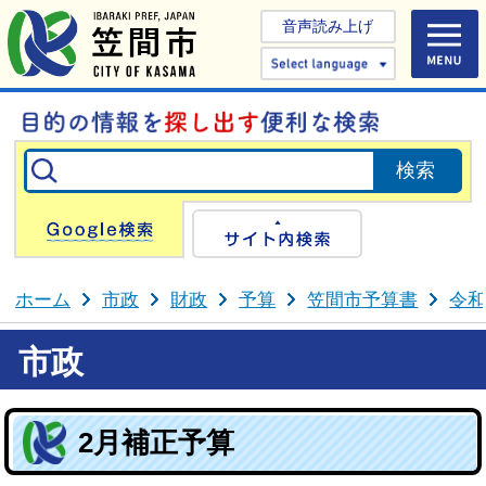
音声読み上げ
Select 
Google検索
サイト内検
ホーム
市政
財政
予算
笠間市予算書
令和
市政
2月補正予算