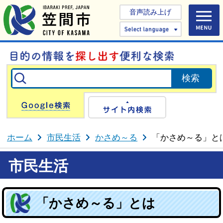
音声読み上げ
Select 
Google検索
サイト内検
ホーム
市民生活
かさめ～る
「かさめ～る」と
市民生活
「かさめ～る」とは