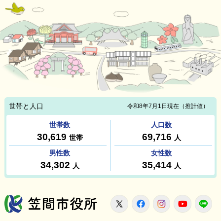
笠間市役所
X
Facebook
Instagram
Youtu
L