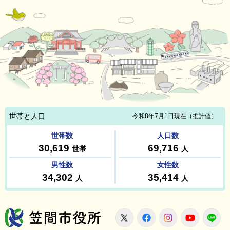
笠間市役所
X
Facebook
Instagram
Youtu
L