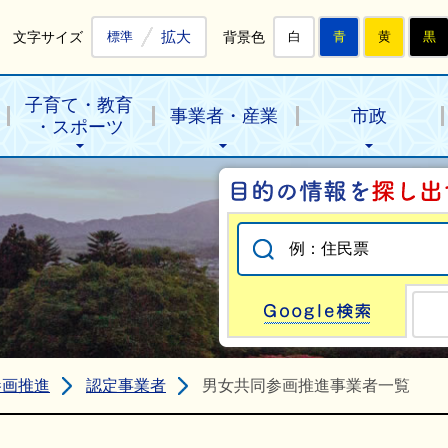
拡大
文字サイズ
背景色
標準
白
青
黄
黒
子育て・教育
事業者・産業
市政
・スポーツ
Go
参画推進
認定事業者
男女共同参画推進事業者一覧