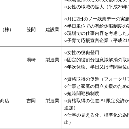
○女性の職域の拡大（平成26年
○月に2日のノー残業デーの実
○半日単位での有給休暇制度の
（株）
笠間
建設業
○現場での仕事内容を考慮した
○子育て応援宣言企業（平成21
○女性の役職登用
湯崎
製造業
○固定的役割分担意識解消の取
○年次休暇、半日又は時間単位
○資格取得の促進（フォークリ
○仕事と家庭の両立支援のため
○短時間勤務制度
商店
吉岡
製造業
○資格取得の促進[AT限定免許か
追加）
○仕事の見える化、標準化の為I
出）