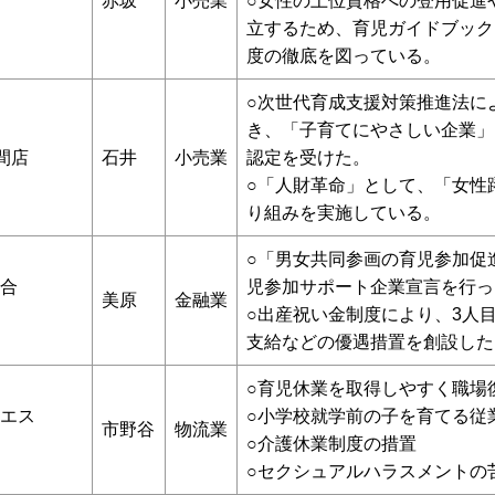
赤坂
小売業
○女性の上位資格への登用促進
立するため、育児ガイドブック
度の徹底を図っている。
○次世代育成支援対策推進法に
き、「子育てにやさしい企業」
間店
石井
小売業
認定を受けた。
○「人財革命」として、「女性
り組みを実施している。
○「男女共同参画の育児参加促
合
児参加サポート企業宣言を行っ
美原
金融業
○出産祝い金制度により、3人目
支給などの優遇措置を創設した
○育児休業を取得しやすく職場
エス
○小学校就学前の子を育てる従
市野谷
物流業
○介護休業制度の措置
○セクシュアルハラスメントの