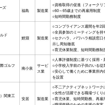
○資格取得の促進（フォークリ
ーズ
福島
製造業
○60～65歳までの再雇用制度
○短時間勤務制度
○コンプライアンス週間を年2
○全員参加のミーティングを持
ルド
鯉淵
製造業
○セクハラ、パワハラ相談窓口
示し周知徹底
○育児休業制度、短時間勤務制
○人事評価制度に基づく採用・
際ゴルフ
サービ
○小学校入学前の子供のいる従
南小泉
ス業
○安心して働くために事業所内
を設置
○不二アクティブネットワーク
○女性が活躍できる職場づくり
）関東工
安居
製造業
○育児休業、短時間勤務、再雇
○職場復帰のための支援の充実（