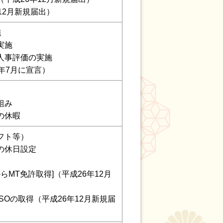
12月新規届出）
施
実施
人事評価の実施
年7月に宣言）
組み
の休暇
フト等）
の休日設定
らMT免許取得]（平成26年12月
SOの取得（平成26年12月新規届