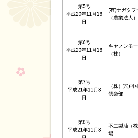
第5号
(有)ナガタフ
平成20年11月16
（農業法人）
日
第6号
キヤノンモー
平成20年11月16
（株）
日
第7号
（株）宍戸国
平成21年11月8
倶楽部
日
第8号
不二製油（株
平成21年11月8
場
日