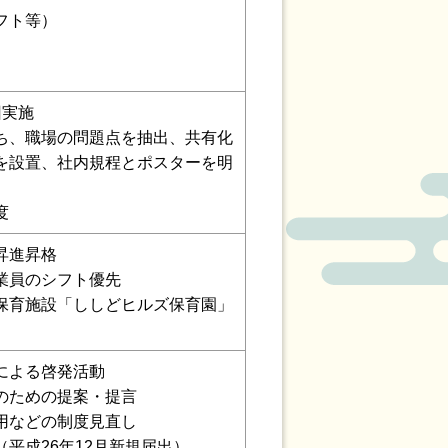
フト等）
回実施
ち、職場の問題点を抽出、共有化
を設置、社内規程とポスターを明
度
昇進昇格
業員のシフト優先
保育施設「ししどヒルズ保育園」
による啓発活動
のための提案・提言
用などの制度見直し
平成26年12月新規届出）