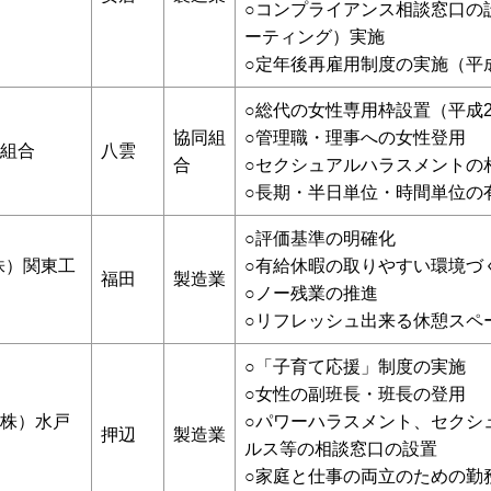
○コンプライアンス相談窓口の
ーティング）実施
○定年後再雇用制度の実施（平成
○総代の女性専用枠設置（平成2
協同組
○管理職・理事への女性登用
組合
八雲
合
○セクシュアルハラスメントの
○長期・半日単位・時間単位の
○評価基準の明確化
株）関東工
○有給休暇の取りやすい環境づ
福田
製造業
○ノー残業の推進
○リフレッシュ出来る休憩スペ
○「子育て応援」制度の実施
○女性の副班長・班長の登用
株）水戸
○パワーハラスメント、セクシ
押辺
製造業
ルス等の相談窓口の設置
○家庭と仕事の両立のための勤