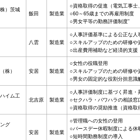
○資格取得の促進（電気工事士
株）茨城
飯田
製造業
○60～65歳までの再雇用制度
○男女平等の勤務評価制度"
○人事評価基準による公正な人
八雲
製造業
○スキルアップのための研修や
○出産費用補助など経済的支援
○女性の役職登用
（株）
安居
製造業
○スキルアップのための研修や
○男女の固定的な役割分担意識
○人事評価制度に基づく昇進・
ハイム工
北吉原
製造業
○セクハラ・パワハラの相談窓
○資格取得の奨励推進（資格取
○管理職への女性の登用
ング
○バースデー休暇制度による休
安居
製造業
○短時間勤務制度の導入