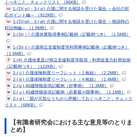
くべきこと」チェックリスト ［66KB］
1-(2)(ⅵ)・3-(ⅵ) 介護に関する相談を受けた場合 ～会社の対
応ポイント編～ ［912KB］
1-(2)(ⅶ)・3-(ⅶ) 介護に関する相談を受けた場合 ～相談時の
対話例編～ ［1.8MB］
1-(3)(ⅰ) 介護休業取得事例記載例（記載例つき） ［1.5MB］
1-(3)(ⅱ) 介護両立支援制度等利用事例記載例（記載例つき）
［1.6MB］
1-(4) 介護休業及び両立支援制度等取得・利用促進方針周知例
（記載例つき） ［122KB］
2-(ⅱ) 介護保険制度リーフレット（２枚組） ［2.2MB］
2-(ⅲ) 介護保険制度リーフレット（４枚組） ［1.4MB］
2-(ⅳ) 40歳情報提供記載例（好事例） ［1.3MB］
2-(ⅴ) 40歳情報提供記載例（必要最小限事例） ［1.1MB］
2-(ⅵ) 「親が元気なうちから把握しておくべきこと」チェック
リスト ［68KB］
【有識者研究会における主な意見等のとりま
とめ】