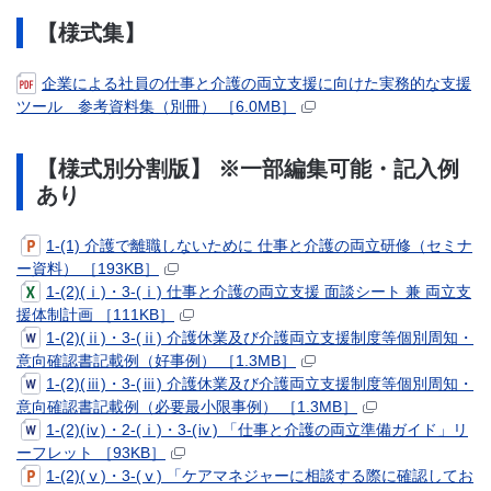
【様式集】
企業による社員の仕事と介護の両立支援に向けた実務的な支援
ツール 参考資料集（別冊） ［6.0MB］
【様式別分割版】 ※一部編集可能・記入例
あり
1-(1) 介護で離職しないために 仕事と介護の両立研修（セミナ
ー資料） ［193KB］
1-(2)(ⅰ)・3-(ⅰ) 仕事と介護の両立支援 面談シート 兼 両立支
援体制計画 ［111KB］
1-(2)(ⅱ)・3-(ⅱ) 介護休業及び介護両立支援制度等個別周知・
意向確認書記載例（好事例） ［1.3MB］
1-(2)(ⅲ)・3-(ⅲ) 介護休業及び介護両立支援制度等個別周知・
意向確認書記載例（必要最小限事例） ［1.3MB］
1-(2)(ⅳ)・2-(ⅰ)・3-(ⅳ) 「仕事と介護の両立準備ガイド」リ
ーフレット ［93KB］
1-(2)(ⅴ)・3-(ⅴ) 「ケアマネジャーに相談する際に確認してお