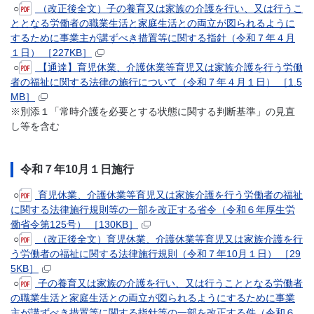
○
（改正後全文）子の養育又は家族の介護を行い、又は行うこ
ととなる労働者の職業生活と家庭生活との両立が図られるように
するために事業主が講ずべき措置等に関する指針（令和７年４月
１日） ［227KB］
○
【通達】育児休業、介護休業等育児又は家族介護を行う労働
者の福祉に関する法律の施行について（令和７年４月１日） ［1.5
MB］
※別添１「常時介護を必要とする状態に関する判断基準」の見直
し等を含む
令和７年10月１日施行
○
育児休業、介護休業等育児又は家族介護を行う労働者の福祉
に関する法律施行規則等の一部を改正する省令（令和６年厚生労
働省令第125号） ［130KB］
○
（改正後全文）育児休業、介護休業等育児又は家族介護を行
う労働者の福祉に関する法律施行規則（令和７年10月１日） ［29
5KB］
○
子の養育又は家族の介護を行い、又は行うこととなる労働者
の職業生活と家庭生活との両立が図られるようにするために事業
主が講ずべき措置等に関する指針等の一部を改正する件（令和６