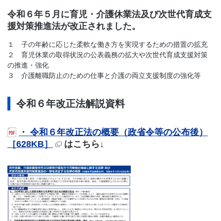
令和６年５月に育児・介護休業法及び次世代育成支
援対策推進法が改正されました。
１ 子の年齢に応じた柔軟な働き方を実現するための措置の拡充
２ 育児休業の取得状況の公表義務の拡大や次世代育成支援対策
の推進・強化
３ 介護離職防止のための仕事と介護の両立支援制度の強化等
令和６年改正法解説資料
・ 令和６年改正法の概要（政省令等の公布後）
［628KB］
はこちら↓