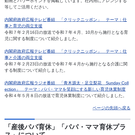
動画とパワーポイントを掲載しています。社内用にアレンジする
等してご活用ください。
内閣府政府広報テレビ番組 「クリックニッポン」 テーマ：仕
事と育児の両立支援
令和７年２月16日の放送で令和７年４月、10月から施行となる育
児に関する制度について紹介しました。
内閣府政府広報テレビ番組 「クリックニッポン」 テーマ：仕
事と介護の両立支援
令和７年２月23日の放送で令和７年４月から施行となる介護に関
する制度について紹介しました。
内閣府政府広報ラジオ番組 「青木源太・足立梨花 Sunday Coll
ection」 テーマ：パパ・ママを笑顔にする新しい育児休業制度
令和４年５月８日の放送で育児休業制度について紹介しました。
ページの先頭へ戻る
「産後パパ育休」「パパ・ママ育休プラ
ス」について