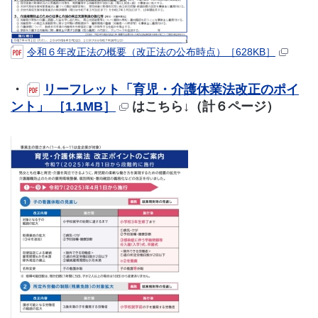
令和６年改正法の概要（改正法の公布時点）［628KB］
・
リーフレット「育児・介護休業法改正のポイ
ント」 ［1.1MB］
はこちら↓（計６ページ）