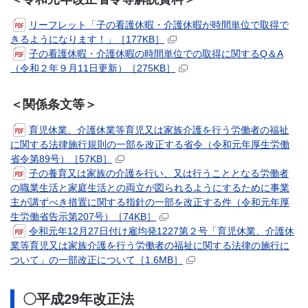
リーフレット「子の看護休暇・介護休暇が時間単位で取得で
きるようになります！」［177KB］
子の看護休暇・介護休暇の時間単位での取得に関するQ＆A
（令和２年９月11日更新）［275KB］
＜関係条文等＞
育児休業、介護休業等育児又は家族介護を行う労働者の福祉
に関する法律施行規則の一部を改正する省令（令和元年厚生労働
省令第89号）［57KB］
子の養育又は家族の介護を行い、又は行うこととなる労働者
の職業生活と家庭生活との両立が図られるようにするために事業
主が講ずべき措置に関する指針の一部を改正する件（令和元年厚
生労働省告示第207号）［74KB］
令和元年12月27日付け雇均発1227第２号「育児休業、介護休
業等育児又は家族介護を行う労働者の福祉に関する法律の施行に
ついて」の一部改正について［1.6MB］
〇平成29年改正法