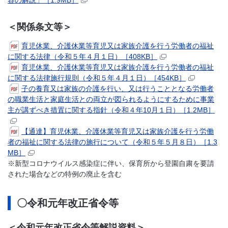
＜関係条文等＞
育児休業、介護休業等育児又は家族介護を行う労働者の福祉
に関する法律（令和５年４月１日）［408KB］
育児休業、介護休業等育児又は家族介護を行う労働者の福祉
に関する法律施行規則（令和５年４月１日）［454KB］
子の養育又は家族の介護を行い、又は行うこととなる労働者
の職業生活と家庭生活との両立が図られるようにするために事業
主が講ずべき措置に関する指針（令和４年10月１日）［1.2MB］
【通達】育児休業、介護休業等育児又は家族介護を行う労働
者の福祉に関する法律の施行について（令和５年５月８日）［1.3
MB］
※新型コロナウイルス感染症に伴い、保育所から登園自粛を要請
された場合などの特例の廃止を含む
〇令和元年改正省令等
＜令和元年改正省令等解説資料＞