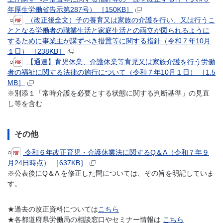
年厚生労働省告示第287号） ［150KB］
○
（改正後全文）子の養育又は家族の介護を行い、又は行うこ
ととなる労働者の職業生活と家庭生活との両立が図られるように
するために事業主が講ずべき措置等に関する指針（令和７年10月
１日） ［238KB］
○
【通達】育児休業、介護休業等育児又は家族介護を行う労働
者の福祉に関する法律の施行について（令和７年10月１日） ［1.5
MB］
※別添１「常時介護を必要とする状態に関する判断基準」の見直
し等を含む
その他
○
令和６年改正育児・介護休業法に関するQ＆A（令和７年９
月24日時点） ［637KB］
※公表後にQ＆A を修正した問については、その旨を明記していま
す。
★過去の改正資料については
こちら
★各都道府県労働局の相談窓口やセミナー情報は
こちら