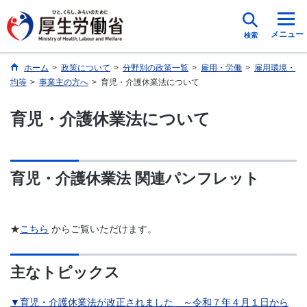
メニュー
検索
ホーム
>
政策について
>
分野別の政策一覧
>
雇用・労働
>
雇用環境・
均等
>
事業主の方へ
>
育児・介護休業法について
育児・介護休業法について
育児・介護休業法 関連パンフレット
★
こちら
からご覧いただけます。
主なトピックス
▼育児・介護休業法が改正されました ～令和７年４月１日から