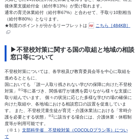
後休業支援給付金（給付率13%）が受け取れます。
通常の育児休業給付（給付率67%）と合わせて、手取り10割相当
（給付率80%）となります。
★制度のポイントが分かるリーフレットは
こちら［484KB］
▶不登校対策に関する国の取組と地域の相談
窓口等について
不登校対策については、各学校及び教育委員会等を中心に取組を
進めるとともに、
国においても 「誰一人取り残されない学びの保障に向けた不登校
※1
対策」
等に基づき、関係省庁が連携を図りながら様々な支援に
取り組んでいます。 個々の状況に応じた多様な学びの場の確保に
向けた取組や、各地域における相談窓口の設置を促進していま
す。 また、不登校児童生徒が育児・介護休業法における「常時介
※2
護を必要とする状態」
に該当する場合には、介護休業・休暇制
度等が利用可能です。
（※１）
文部科学省 不登校対策（COCOLOプラン等）につい
て