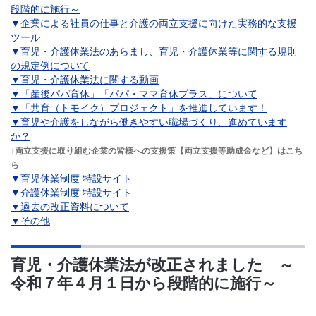
段階的に施行～
▼企業による社員の仕事と介護の両立支援に向けた実務的な支援
ツール
▼育児・介護休業法のあらまし、育児・介護休業等に関する規則
の規定例について
▼育児・介護休業法に関する動画
▼「産後パパ育休」「パパ・ママ育休プラス」について
▼「共育（トモイク）プロジェクト」を推進しています！
▼育児や介護をしながら働きやすい職場づくり、進めています
か？
↑両立支援に取り組む企業の皆様への支援策【両立支援等助成金など】はこち
ら
▼育児休業制度 特設サイト
▼介護休業制度 特設サイト
▼過去の改正資料について
▼その他
育児・介護休業法が改正されました ～
令和７年４月１日から段階的に施行～