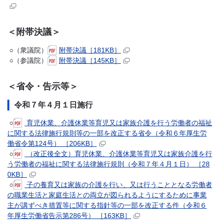
＜附帯決議＞
○（衆議院）
附帯決議［181KB］
○（参議院）
附帯決議［145KB］
＜省令・告示等＞
令和７年４月１日施行
○
育児休業、介護休業等育児又は家族介護を行う労働者の福祉
に関する法律施行規則等の一部を改正する省令（令和６年厚生労
働省令第124号） ［206KB］
○
（改正後全文）育児休業、介護休業等育児又は家族介護を行
う労働者の福祉に関する法律施行規則（令和７年４月１日） ［28
0KB］
○
子の養育又は家族の介護を行い、又は行うこととなる労働者
の職業生活と家庭生活との両立が図られるようにするために事業
主が講ずべき措置等に関する指針等の一部を改正する件（令和６
年厚生労働省告示第286号） ［163KB］