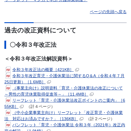
ページの先頭へ戻る
過去の改正資料について
〇令和３年改正法
＜令和３年改正法解説資料＞
令和３年改正法の概要［421KB］
令和３年改正育児・介護休業法に関するQ＆A（令和４年７月
25日更新）［1.6MB］
（事業主向け）説明資料「育児・介護休業法の改正について
～男性の育児休業取得促進等～」［11.4MB］
リーフレット「育児・介護休業法改正ポイントのご案内」［6
55KB］
（計４ページ）
（中小企業事業主向け）リーフレット「改正育児・介護休業
法 対応はお済みですか？」［136KB］
（計２ページ）
パンフレット「育児・介護休業法 令和３年（2021年）改正内
容の解説」［1.9MB］