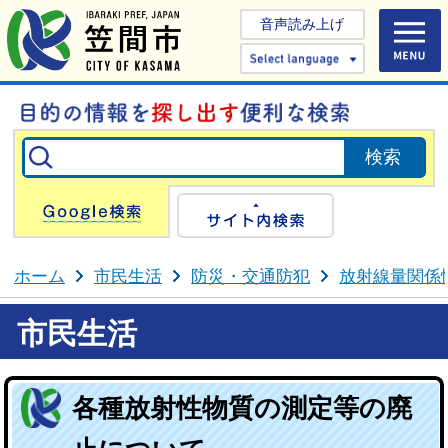
音声読み上げ
Select 
Google検索
サイト内検
ホーム
市民生活
防災・交通防犯
放射線量関係
市民生活
各種放射性物質の測定等の廃