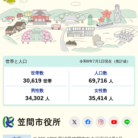
笠間市役所
X
Facebook
Instagram
Youtu
L